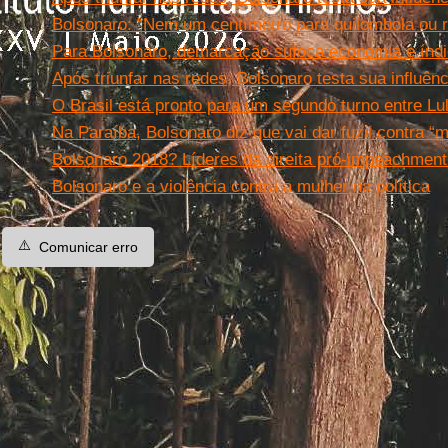
Bolsonaro: “Nem um centímetro para quilombola ou r
Para Bolsonaro, demarcação sufoca economia e índio
Após triunfar nas redes, Bolsonaro testa sua influênci
O Brasil está pronto para um segundo turno entre Lu
Na Paraíba, Bolsonaro diz que vai dar fuzil contra “
Bolsonaro 2018? Líderes da direita pró-impeachmen
Bolsonaro e a violência contra a mulher na política
⚠️
Comunicar erro