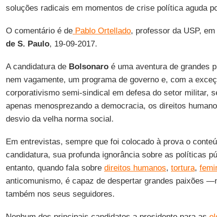
soluções radicais em momentos de crise política aguda p
O comentário é de
Pablo Ortellado
, professor da USP, em 
de S. Paulo
, 19-09-2017.
A candidatura de
Bolsonaro
é uma aventura de grandes p
nem vagamente, um programa de governo e, com a exceç
corporativismo semi-sindical em defesa do setor militar, s
apenas menosprezando a democracia, os direitos humano
desvio da velha norma social.
Em entrevistas, sempre que foi colocado à prova o conte
candidatura, sua profunda ignorância sobre as políticas p
entanto, quando fala sobre
direitos humanos
,
tortura
,
femi
anticomunismo, é capaz de despertar grandes paixões —
também nos seus seguidores.
Nenhum dos principais candidatos a presidente para as
el