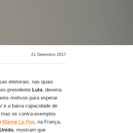
21 Setembro 2017
as eleitorais, nas quais
 ex-presidente
Lula
, deveria
bons motivos para esperar
V e a baixa capacidade de
a, mas os contra-exemplos
e
Marine Le Pen
, na França,
 Unido
, mostram que