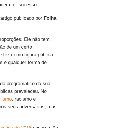
odem ter sucesso.
artigo publicado por
Folha
roporções. Ele não tem,
ão de um certo
e fez como figura pública
s e qualquer forma de
údo programático da sua
úblicas prevaleceu. No
nismo
, racismo e
nos seus adversários, mas
eições de 2018
encarna tão