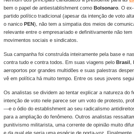
bem o papel de antiestablishment como
Bolsonaro
. O ex
partido político tradicional (apesar da intenção de voto al
o nanico
PEN
), não tem a simpatia dos meios de comunic
relevante entre o empresariado e definitivamente não te
movimentos sociais e sindicatos.
Sua campanha foi construída inteiramente pela base e na
contra tudo e contra todos. Em suas viagens pelo
Brasil
,
aeroportos por grandes multidões e suas palestras desp
vê em política há muito tempo. Entre os seus jovens segu
Os analistas se dividem ao tentar explicar a natureza do
intenção de voto nele parece ser um voto de protesto, pr
—e o ódio do establishment ao seu radicalismo antidireito
para a ampliação do fenômeno. Outros analistas ressalta
punitivismo militarista, uma corrente de opinião muito difu
e da qual ele seria uma espécie de porta-voz. Finalmente,