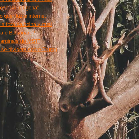
eserva indígena”
 quer luz e internet
a fora da bolha virtual
la e Bolsonaro?
marginais do MST”
t se dividem sobre Trump