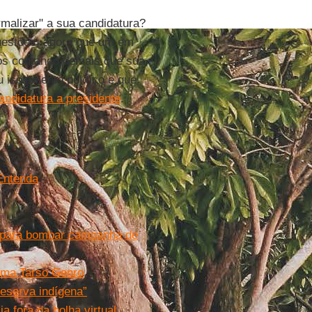
malizar" a sua candidatura?
uestões, agora que um em
mos contando demais que sua
u isolamento político e que
andidatura a presidente
.
 Entenda
s para bombar campanha de
irma Tarso Genro
eserva indígena”
a fora da bolha virtual