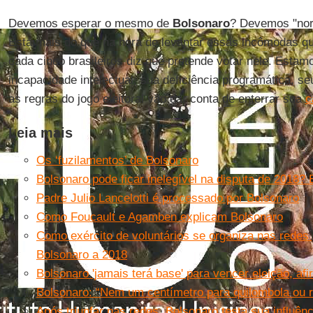
Devemos esperar o mesmo de
Bolsonaro
? Devemos "nor
Está mais do que na hora de levantar essas incômodas q
cada cinco brasileiros diz que pretende votar nele. Esta
incapacidade intelectual, sua deficiência programática, se
as regras do jogo eleitoral vão dar conta de enterrar sua
c
Leia mais
Os ‘fuzilamentos’ de Bolsonaro
Bolsonaro pode ficar inelegível na disputa de 2018?
Padre Julio Lancelotti é processado por Bolsonaro
Como Foucault e Agamben explicam Bolsonaro
Como exército de voluntários se organiza nas rede
Bolsonaro a 2018
Bolsonaro 'jamais terá base' para vencer eleição, af
Bolsonaro: “Nem um centímetro para quilombola ou r
Após triunfar nas redes, Bolsonaro testa sua influênci