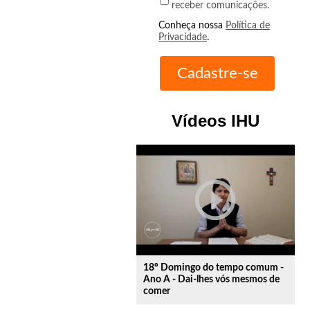
receber comunicações.
Conheça nossa
Política de
Privacidade
.
Vídeos IHU
play_circle_outline
18º Domingo do tempo comum -
Ano A - Dai-lhes vós mesmos de
comer