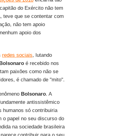
-capitão do Exército não tem
ta, teve que se contentar com
ação, não tem apoio
m nenhum apoio dos
s
redes sociais
, lutando
Bolsonaro
é recebido nos
ertam paixões como não se
idores, é chamado de "mito".
 fenômeno
Bolsonaro
. A
ofundamente antissistêmico
s humanos só contribuiria
m o papel no seu discurso do
ndida na sociedade brasileira
 parece contribuir para o seu