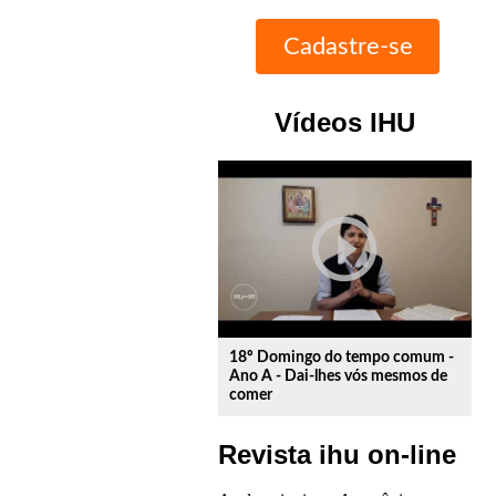
Vídeos IHU
play_circle_outline
18º Domingo do tempo comum -
Ano A - Dai-lhes vós mesmos de
comer
Revista ihu on-line