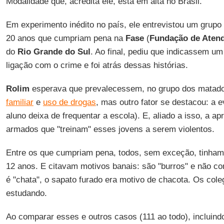
Modalidade que, acredita ele, está em alta no Brasil.
Em experimento inédito no país, ele entrevistou um grupo 
20 anos que cumpriam pena na
Fase
(
Fundação de Aten
do
Rio Grande do Sul
. Ao final, pediu que indicassem um
ligação com o crime e foi atrás dessas histórias.
Rolim
esperava que prevalecessem, no grupo dos matado
familiar
e
uso de drogas
, mas outro fator se destacou: a 
aluno deixa de frequentar a escola). E, aliado a isso, a 
armados que "treinam" esses jovens a serem violentos.
Entre os que cumpriam pena, todos, sem exceção, tinham 
12 anos. E citavam motivos banais: são "burros" e não c
é "chata", o sapato furado era motivo de chacota. Os col
estudando.
Ao comparar esses e outros casos (111 ao todo), incluind