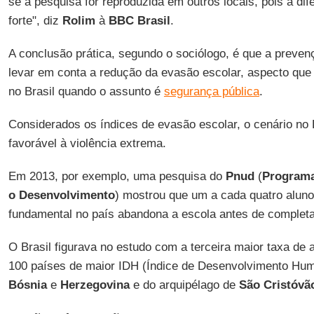
se a pesquisa for reproduzida em outros locais, pois a dife
forte", diz
Rolim
à
BBC Brasil
.
A conclusão prática, segundo o sociólogo, é que a preven
levar em conta a redução da evasão escolar, aspecto que
no Brasil quando o assunto é
segurança pública
.
Considerados os índices de evasão escolar, o cenário no Br
favorável à violência extrema.
Em 2013, por exemplo, uma pesquisa do
Pnud
(
Programa
o Desenvolvimento
) mostrou que um a cada quatro alunos
fundamental no país abandona a escola antes de completar
O Brasil figurava no estudo com a terceira maior taxa de 
100 países de maior IDH (Índice de Desenvolvimento Hum
Bósnia
e
Herzegovina
e do arquipélago de
São Cristóvã