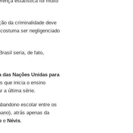
rença estatística foi muito
ção da criminalidade deve
 costuma ser negligenciado
asil seria, de fato,
 das Nações Unidas para
 que inicia o ensino
 a última série.
abandono escolar entre os
ano), atrás apenas da
o
e
Névis
.