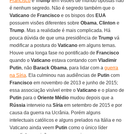
Francisco
e
Trump
têm visões de mundo opostas não
é nenhum segredo. Não é segredo também que o
Vaticano
de
Francisco
e os bispos dos
EUA
possuem visões diferentes sobre
Obama
,
Clinton
e
Trump
. Mas a realidade é mais complicada. Há
pouca dúvida de que uma presidência de
Trump
vá
modificar a postura do
Vaticano
em alguns temas.
Houve uma longa fase no pontificado de
Francisco
quando o
Vaticano
estava contando com
Vladimir
Putin
, não
Barack Obama
, para lidar com a
guerra
na Síria
. Ela culminou nas audiências de
Putin
com
Francisco
em novembro de 2013 e junho de 2015;
essa associação visível entre o
Vaticano
e o plano de
Putin
para o
Oriente Médio
mudou depois que a
Rússia
interveio na
Síria
em setembro de 2015 e por
causa da guerra na Ucrânia. Porém alguns
intelectuais católicos e alguns prelados na Itália e no
Vaticano ainda veem
Putin
como o único líder