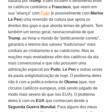
italiana por
Trump
. Estes incluem o sentimento entre
os católicos contrários a
Francisco
, que veem em
sua “aliança” com
Putin
(e possivelmente com
Marine
Le Pen
) uma reversão da cultura que apoia os
direitos dos gays e que aborda temas de gênero. Tem
também um senso geral, neonacionalista de que
Trump
, ao livrar o mundo do “politicamente correto”,
garantirá o retorno dos valores “tradicionais” mais
cordiais ao cristianismo e ao catolicismo. Mas as
reações mais reveladoras vêm dos católicos da ala
mais convencional e que não possuem uma
admiração especial por
Putin
,
Le Pen
e outras vozes
da pauta antiglobalização de hoje. O problema deles
não é com a política externa de
Obama
(que, nos
círculos católicos europeus, está sendo julgado de
modo mais severo do que nos EUA). O problema
deles é com os
EUA
que conheciam desde a
Segunda Guerra Mundial
. Para alguns dos meus