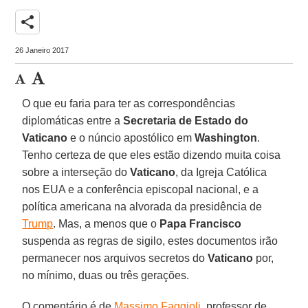
share
26 Janeiro 2017
O que eu faria para ter as correspondências
diplomáticas entre a
Secretaria de Estado do
Vaticano
e o núncio apostólico em
Washington
.
Tenho certeza de que eles estão dizendo muita coisa
sobre a interseção do
Vaticano
, da Igreja Católica
nos EUA e a conferência episcopal nacional, e a
política americana na alvorada da presidência de
Trump
. Mas, a menos que o
Papa Francisco
suspenda as regras de sigilo, estes documentos irão
permanecer nos arquivos secretos do
Vaticano
por,
no mínimo, duas ou três gerações.
O comentário é de
Massimo Faggioli
, professor de