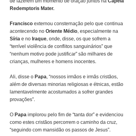
de fazerem um momento de oração juntos na
Capela
Redemptoris Mater.
Francisco
externou consternação pelo que continua
acontecendo no
Oriente Médio
, especialmente na
Síria
e no
Iraque
, onde, disse, os que sofrem a
“terrível violência de conflitos sanguinários” que
“nenhum motivo pode justificar” são milhares de
crianças, mulheres e homens inocentes.
Ali, disse o
Papa
, “nossos irmãos e irmãs cristãos,
além de diversas minorias religiosas e étnicas, estão
lamentavelmente acostumados a sofrer grandes
provações”.
O
Papa
implorou pelo fim de “tanta dor” e evidenciou
como estes cristãos percorrem o caminho da cruz,
“seguindo com mansidão os passos de Jesus”.