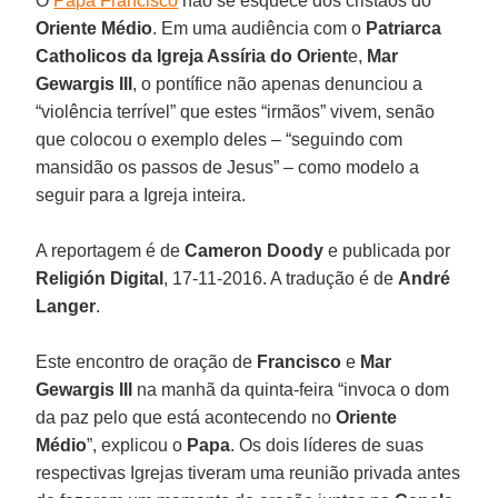
O
Papa Francisco
não se esquece dos cristãos do
Oriente Médio
. Em uma audiência com o
Patriarca
Catholicos da Igreja Assíria do Orient
e,
Mar
Gewargis III
, o pontífice não apenas denunciou a
“violência terrível” que estes “irmãos” vivem, senão
que colocou o exemplo deles – “seguindo com
mansidão os passos de Jesus” – como modelo a
seguir para a Igreja inteira.
A reportagem é de
Cameron Doody
e publicada por
Religión Digital
, 17-11-2016. A tradução é de
André
Langer
.
Este encontro de oração de
Francisco
e
Mar
Gewargis III
na manhã da quinta-feira “invoca o dom
da paz pelo que está acontecendo no
Oriente
Médio
”, explicou o
Papa
. Os dois líderes de suas
respectivas Igrejas tiveram uma reunião privada antes