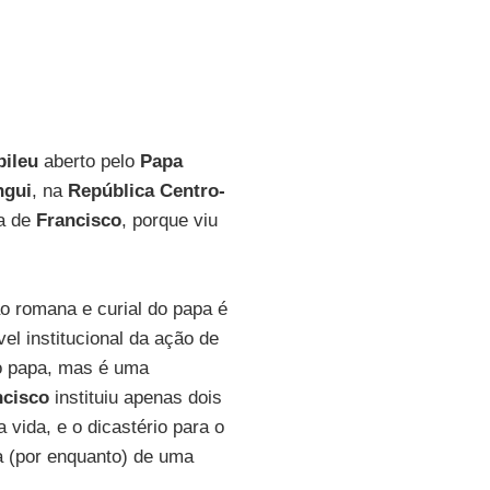
bileu
aberto pelo
Papa
ngui
, na
República Centro-
ja de
Francisco
, porque viu
o romana e curial do papa é
el institucional da ação de
o papa, mas é uma
ncisco
instituiu apenas dois
a vida, e o dicastério para o
a (por enquanto) de uma