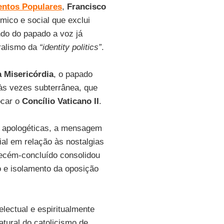
entos Populares
,
Francisco
mico e social que exclui
do do papado a voz já
ralismo da
“identity politics”
.
a Misericórdia
, o papado
 às vezes subterrânea, que
ocar o
Concílio Vaticano II
.
 apologéticas, a mensagem
ial em relação às nostalgias
ecém-concluído consolidou
o e isolamento da oposição
electual e espiritualmente
tural do catolicismo de