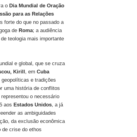
ra o
Dia Mundial de Oração
ssão para as Relações
s forte do que no passado a
nagoga de
Roma
; a audiência
 de teologia mais importante
undial e global, que se cruza
cou, Kirill
, em
Cuba
geopolíticas e tradições
 uma história de conflitos
representou o necessário
15 aos
Estados Unidos
, a já
preender as ambiguidades
ração, da exclusão econômica
 de crise do ethos