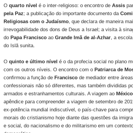
O
quarto nível
é o inter-religioso: o encontro de
Assis
pa
pela Paz
; a publicação do importante documento da
Comi
Religiosas
com o Judaísmo
, que declara de maneira mai
irrevogabilidade dos dons de Deus a Israel; a visita à si
do
Papa Francisco
ao
Grande Imã de al-Azhar
, a escola
do Islã sunita.
O
quinto e último nível
é o da profecia social no plano m
com os outros níveis. O encontro com o
Patriarca de Mos
confirmou a função de
Francisco
de mediador entre áreas 
confessionais não só diferentes, mas também divididas por
armados e estranhamentos culturais. A viagem ao
México
apêndice para compreender a viagem de setembro de 20
ex-potência mundial indiscutível, o país-chave para com
morais do cristianismo hoje diante das questões da imig
e social, do nacionalismo e do militarismo em um contexto