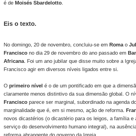
é de
Moisés Sbardelotto
.
Eis o texto.
No domingo, 20 de novembro, concluiu-se em
Roma
o
Ju
Francisco
no dia 29 de novembro do ano passado em
Ba
Africana
. Foi um ano jubilar que disse muito sobre a Igre
Francisco agir em diversos níveis ligados entre si.
O
primeiro nível
é o de um pontificado em que a dimensã
claramente menos distintivo da sua dimensão global. O nív
Francisco
parece ser marginal, subordinado na agenda d
marginalidade que é, em si mesmo, ação de reforma.
Fra
novos dicastérios (o dicastério para os leigos, a família e 
serviço do desenvolvimento humano integral), na ausênci
reforma abrangente do governo da Igreja.