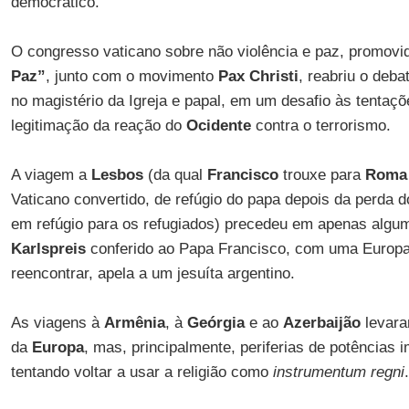
democrático.
O congresso vaticano sobre não violência e paz, promovid
Paz”
, junto com o movimento
Pax Christi
, reabriu o deba
no magistério da Igreja e papal, em um desafio às tentaçõ
legitimação da reação do
Ocidente
contra o terrorismo.
A viagem a
Lesbos
(da qual
Francisco
trouxe para
Roma
Vaticano convertido, de refúgio do papa depois da perda 
em refúgio para os refugiados) precedeu em apenas alg
Karlspreis
conferido ao Papa Francisco, com uma Europa 
reencontrar, apela a um jesuíta argentino.
As viagens à
Armênia
, à
Geórgia
e ao
Azerbaijão
levara
da
Europa
, mas, principalmente, periferias de potências 
tentando voltar a usar a religião como
instrumentum regni
.