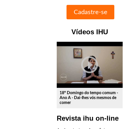
Vídeos IHU
play_circle_outline
18º Domingo do tempo comum -
Ano A - Dai-lhes vós mesmos de
comer
Revista ihu on-line