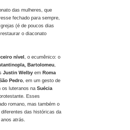
nato das mulheres, que
vesse fechado para sempre,
grejas (é de poucos dias
restaurar o diaconato
rceiro nível
, o ecumênico: o
stantinopla, Bartolomeu
,
os
Justin Welby
em
Roma
São Pedro
, em um gesto de
m os luteranos na
Suécia
rotestante. Esses
pado romano, mas também o
diferentes das históricas da
anos atrás.