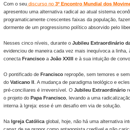
Com o seu
discurso no
3º Encontro Mundial dos Movim
apresentou uma alternativa radical ao atual sistema econô
programaticamente crescentes faixas da população, fazen
dormente de um progressismo político absorvido pelo libe
Nesses cinco níveis, durante o
Jubileu Extraordinário d
evidenciou de maneira cada vez mais inequívoca a linha,
conecta
Francisco
a
João XXIII
e à sua intuição de conv
O pontificado de
Francisco
repropõe, sem temores e sem
do
Vaticano II
. A mudança de paradigma teológico e ecles
pré-conciliares é irreversível. O
Jubileu Extraordinário
r
o projeto do
Papa Francisco
, levando a uma radicalizaçã
interna à Igreja: esse é um desafio em via de solução.
Na
Igreja Católica
global, hoje, não há uma alternativa int
capaz de se propor como antagonista credível e não carica