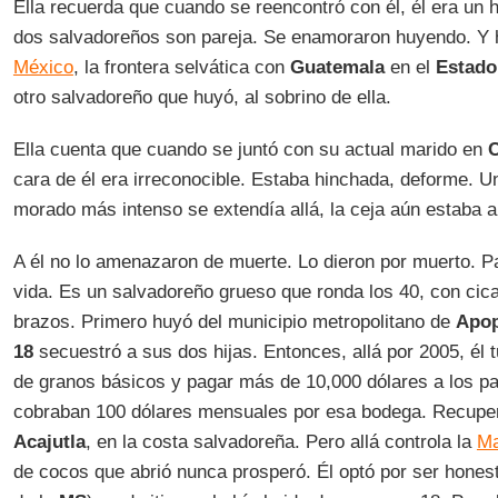
Ella recuerda que cuando se reencontró con él, él era un
dos salvadoreños son pareja. Se enamoraron huyendo. Y h
México
, la frontera selvática con
Guatemala
en el
Estado
otro salvadoreño que huyó, al sobrino de ella.
Ella cuenta que cuando se juntó con su actual marido en
C
cara de él era irreconocible. Estaba hinchada, deforme. Un
morado más intenso se extendía allá, la ceja aún estaba a
A él no lo amenazaron de muerte. Lo dieron por muerto. Pa
vida. Es un salvadoreño grueso que ronda los 40, con cicat
brazos. Primero huyó del municipio metropolitano de
Apo
18
secuestró a sus dos hijas. Entonces, allá por 2005, él
de granos básicos y pagar más de 10,000 dólares a los pa
cobraban 100 dólares mensuales por esa bodega. Recuper
Acajutla
, en la costa salvadoreña. Pero allá controla la
Ma
de cocos que abrió nunca prosperó. Él optó por ser hone