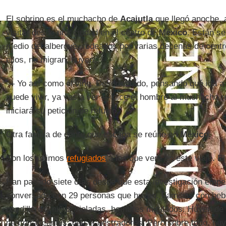
El sobrino es el muchacho de
Acajutla
que llegó anoche, 
visitar desde una ciudad en el centro de
México
. Están se
medio del albergue, rodeados por varias decenas de cen
ellos, no migran, huyen.
— Yo así como él vine. Desorientado, pensando qué iba a 
puede vivir, ya vas a ver — dice el hombre al muchacho r
iniciará su petición de refugio.
Otra familia de gente que escapa se reúne en
México
.
Son los últimos
refugiados
a los que veré en este viaje. El
Han pasado siete días desde que esta investigación emp
conversado con 29 personas que huyen. Familias con be
pandilleros, niñas violadas, hombres mutilados. Huyen de p
narcotraficantes, de secuestradores. Pero sobre todo, hu