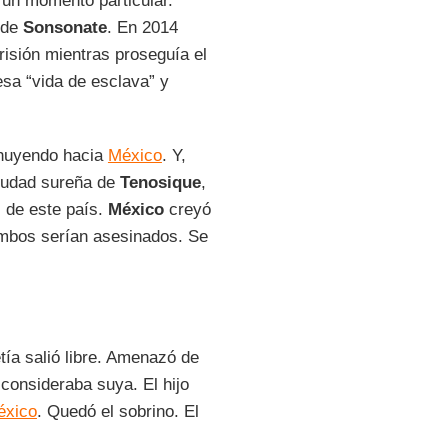
 un momento particular.
 de
Sonsonate
. En 2014
risión mientras proseguía el
esa “vida de esclava” y
 huyendo hacia
México
. Y,
ciudad sureña de
Tenosique
,
 de este país.
México
creyó
mbos serían asesinados. Se
ía salió libre. Amenazó de
 consideraba suya. El hijo
éxico
. Quedó el sobrino. El