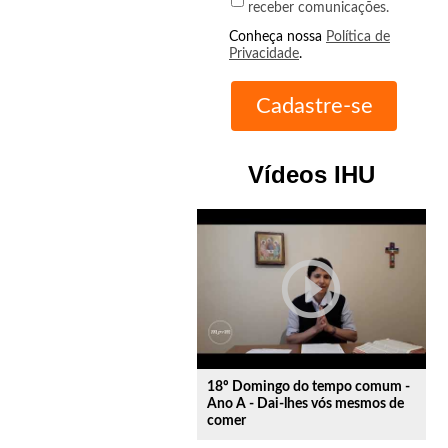
receber comunicações.
Conheça nossa
Política de
Privacidade
.
Vídeos IHU
play_circle_outline
18º Domingo do tempo comum -
Ano A - Dai-lhes vós mesmos de
comer