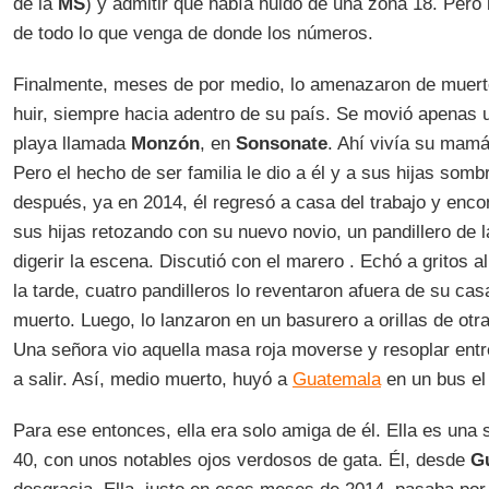
de la
MS
) y admitir que había huido de una zona 18. Pero 
de todo lo que venga de donde los números.
Finalmente, meses de por medio, lo amenazaron de muerte.
huir, siempre hacia adentro de su país. Se movió apenas 
playa llamada
Monzón
, en
Sonsonate
. Ahí vivía su mam
Pero el hecho de ser familia le dio a él y a sus hijas somb
después, ya en 2014, él regresó a casa del trabajo y enco
sus hijas retozando con su nuevo novio, un pandillero de 
digerir la escena. Discutió con el marero . Echó a gritos 
la tarde, cuatro pandilleros lo reventaron afuera de su cas
muerto. Luego, lo lanzaron en un basurero a orillas de ot
Una señora vio aquella masa roja moverse y resoplar entr
a salir. Así, medio muerto, huyó a
Guatemala
en un bus el 
Para ese entonces, ella era solo amiga de él. Ella es una
40, con unos notables ojos verdosos de gata. Él, desde
G