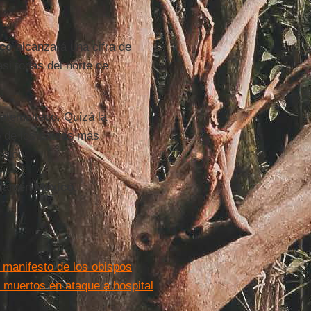
co
alcanzará una cifra de
asi todas del norte de
uatemalteco. Quizá la
o de los países más
egión.
ulan en
México
.
l manifesto de los obispos
 muertos en ataque a hospital