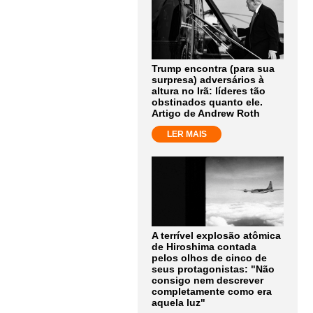
Trump encontra (para sua
surpresa) adversários à
altura no Irã: líderes tão
obstinados quanto ele.
Artigo de Andrew Roth
LER MAIS
A terrível explosão atômica
de Hiroshima contada
pelos olhos de cinco de
seus protagonistas: "Não
consigo nem descrever
completamente como era
aquela luz"