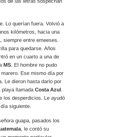
los de las letras sospechan
 Lo querían fuera. Volvió a
unos kilómetros, hacia una
á, siempre entre emeeses.
rilla para quedarse. Años
ntró en un cuarto a una de
la
MS
. El hombre no pudo
al marero. Ese mismo día por
a. Le dieron hasta darlo por
ra playa llamada
Costa Azul
.
e los desperdicios. Le ayudó
día siguiente.
 señora guapa, pasados los
uatemala
, le contó su