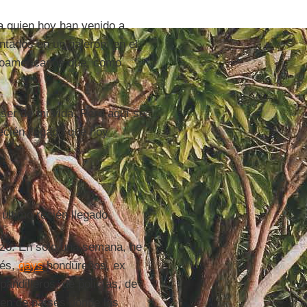
a quien hoy han venido a
ntados en un galerón, en el
troamericanos que, como
ser de mi vida. Pero aquí se
ecién llegado que hoy
 último recién llegado.
ezó. En solo una semana, he
bés,
gays
hondureños, ex
andilleros, de policías, de
yen de países donde las