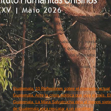
autoridades no pueden o no quieren protegerlos.
Este año, por primera vez en el siglo, se calcula que
Méxi
cinco dígitos en peticiones de refugio: 20,000 personas, c
Centroamérica, pedirán este año acogida para no morir.
Este es el destilado del horror salvadoreño, hondureño, g
manera más expedita de entender qué significa ser de un
violentos del planeta es escuchar a los vomitados por la r
Los que iban a morir, los que se salvaron solos, se acum
Vea también
Guatemala: 10 Reflexiones sobre el momento actual
Guatemala. Ante la crisis política que vive el país. E
Guatemala. La Mara Salvatrucha deja al menos siete
de Guatemala para rescatar a un pandillero