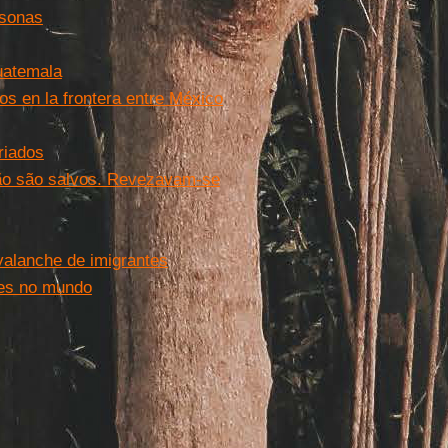
rsonas
uatemala
dos en la frontera entre México
riados
ão são salvos. Revezavam-se
alanche de imigrantes
ntes no mundo