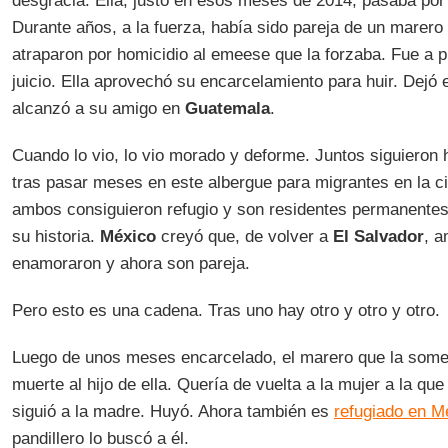
desgracia. Ella, justo en esos meses de 2014, pasaba por
Durante años, a la fuerza, había sido pareja de un marero
atraparon por homicidio al emeese que la forzaba. Fue a p
juicio. Ella aprovechó su encarcelamiento para huir. Dejó 
alcanzó a su amigo en
Guatemala
.
Cuando lo vio, lo vio morado y deforme. Juntos siguieron
tras pasar meses en este albergue para migrantes en la 
ambos consiguieron refugio y son residentes permanentes
su historia.
México
creyó que, de volver a
El Salvador
, a
enamoraron y ahora son pareja.
Pero esto es una cadena. Tras uno hay otro y otro y otro.
Luego de unos meses encarcelado, el marero que la somet
muerte al hijo de ella. Quería de vuelta a la mujer a la que
siguió a la madre. Huyó. Ahora también es
refugiado en M
pandillero lo buscó a él.