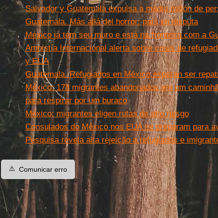
Salvador y Guatemala expulsa a medio millón de pe
Guatemala. Más allá del horror: país en disputa
México já tem seu muro e está na fronteira com a G
Amnistía Internacional alerta sobre crisis de refugia
y EUA
Guatemala. Refugiados en México esperan ser repat
México: 178 migrantes abandonados em um caminh
para respirar por um buraco
México: migrantes eligen rutas de alto riesgo
Consulados do México nos EUA se preparam para av
Pesquisa revela alta rejeição a refugiados e imigra
⚠️
Comunicar erro