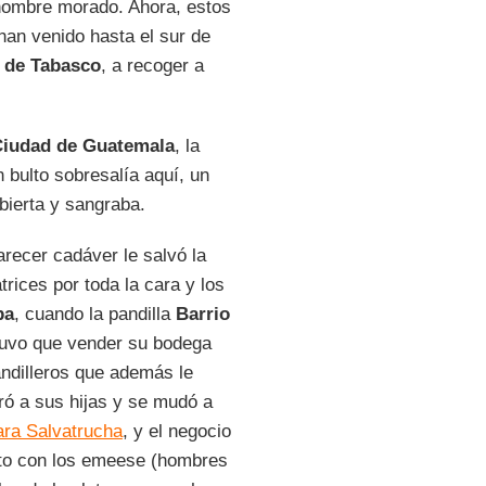
 hombre morado. Ahora, estos
an venido hasta el sur de
 de Tabasco
, a recoger a
iudad de Guatemala
, la
 bulto sobresalía aquí, un
bierta y sangraba.
recer cadáver le salvó la
rices por toda la cara y los
pa
, cuando la pandilla
Barrio
 tuvo que vender su bodega
ndilleros que además le
ó a sus hijas y se mudó a
ra Salvatrucha
, y el negocio
sto con los emeese (hombres