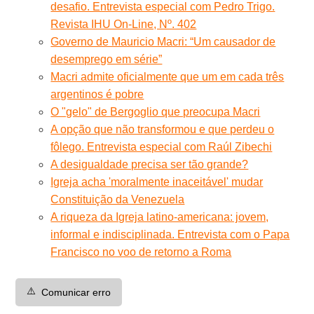
desafio. Entrevista especial com Pedro Trigo.
Revista IHU On-Line, Nº. 402
Governo de Mauricio Macri: “Um causador de
desemprego em série”
Macri admite oficialmente que um em cada três
argentinos é pobre
O "gelo" de Bergoglio que preocupa Macri
A opção que não transformou e que perdeu o
fôlego. Entrevista especial com Raúl Zibechi
A desigualdade precisa ser tão grande?
Igreja acha 'moralmente inaceitável' mudar
Constituição da Venezuela
A riqueza da Igreja latino-americana: jovem,
informal e indisciplinada. Entrevista com o Papa
Francisco no voo de retorno a Roma
⚠️
Comunicar erro