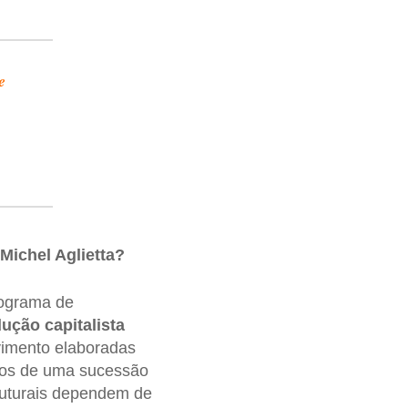
e
Michel Aglietta?
ograma de
ução capitalista
olvimento elaboradas
mos de uma sucessão
truturais dependem de