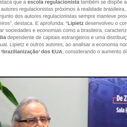
estaca que a
escola regulacionista
também se dispõe a 
s autores regulacionistas próximos à realidade brasileira
njunto dos autores regulacionistas sempre manteve pr
iros”, destaca. E aprofunda: “
Lipietz
desenvolveu o con
isar sociedades e economias como a brasileira, caracter
dia
dependente de capitais estrangeiros e uma distribui
al. Lipietz e outros autores, ao analisar a economia no
m
‘brazilianização’ dos EUA
, considerando o aumento d