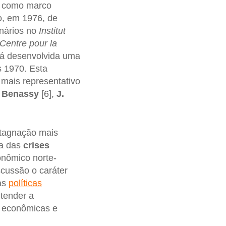
m como marco
o, em 1976, de
inários no
Institut
Centre pour la
rá desenvolvida uma
s 1970. Esta
 mais representativo
. Benassy
[6],
J.
tagnação mais
ta das
crises
onômico norte-
scussão o caráter
das
políticas
tender a
s econômicas e