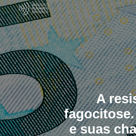
A resi
fagocitose
e suas ch