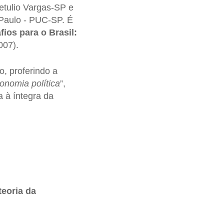
etulio Vargas-SP e
 Paulo - PUC-SP. É
fios para o Brasil:
007).
o, proferindo a
onomia política
”,
a à íntegra da
teoria da