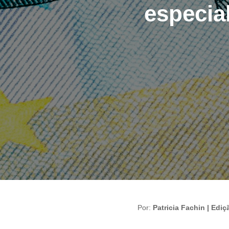
especia
Por:
Patricia Fachin | Ediç