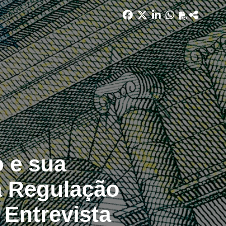
o e sua
a Regulação
Entrevista