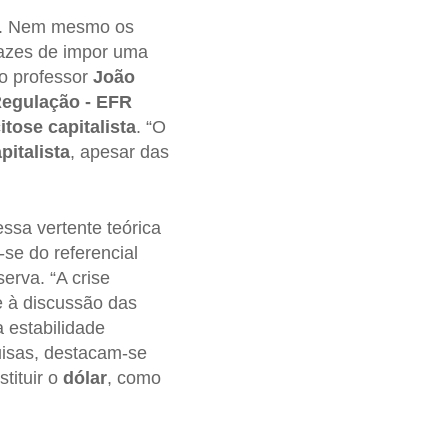
s. Nem mesmo os
pazes de impor uma
 o professor
João
egulação - EFR
tose capitalista
. “O
italista
, apesar das
essa vertente teórica
-se do referencial
erva. “A crise
e à discussão das
estabilidade
uisas, destacam-se
tituir o
dólar
, como