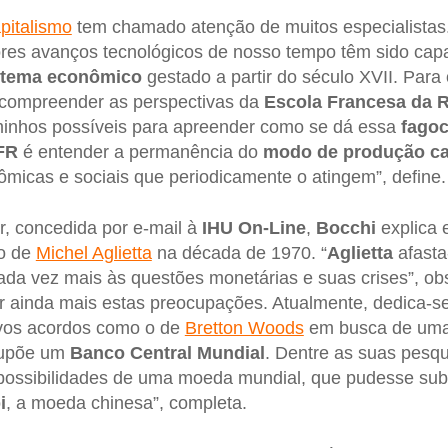
pitalismo
tem chamado atenção de muitos especialista
ores avanços tecnológicos de nosso tempo têm sido ca
stema econômico
gestado a partir do século XVII. Para
 compreender as perspectivas da
Escola Francesa da R
inhos possíveis para apreender como se dá essa
fagoci
FR
é entender a permanência do
modo de produção cap
micas e sociais que periodicamente o atingem”, define.
ir, concedida por e-mail à
IHU On-Line
,
Bocchi
explica 
ão de
Michel Aglietta
na década de 1970. “
Aglietta
afasta
cada vez mais às questões monetárias e suas crises”, obs
car ainda mais estas preocupações. Atualmente, dedica-s
ovos acordos como o de
Bretton Woods
em busca de uma 
supõe um
Banco Central Mundial
. Dentre as suas pesq
possibilidades de uma moeda mundial, que pudesse subs
i
, a moeda chinesa”, completa.