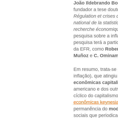
João Ildebrando Bo
fundador a tese dout
Régulation et crises 
national de la stati
recherche économiqu
pesquisa sobre a inf
pesquisa terá a par
da EFR, como
Robe
Muñoz
e
C. Omina
Em resumo, trata-se
inflação), que atingi
econômicas capital
americano e dos out
cíclico do capitalism
econômicas keynesi
permanência do
mod
sociais que periodic