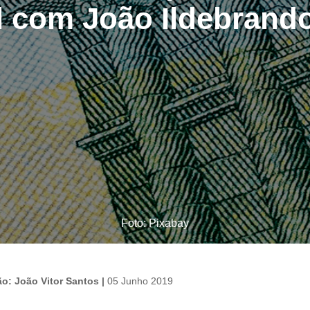
l com João Ildebrand
Foto: Pixabay
ão: João Vitor Santos |
05 Junho 2019