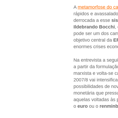
A
metamorfose do ca
rápidos e avassalad
derrocada a esse
si
Ildebrando Bocchi
,
pode ser um dos cam
objetivo central da
E
enormes crises econô
Na entrevista a segu
a partir da formulaç
marxista e volta-se 
2007/8 vai intensifi
possibilidades de n
monetária que pres
aquelas voltadas às 
o
euro
ou o
renminb