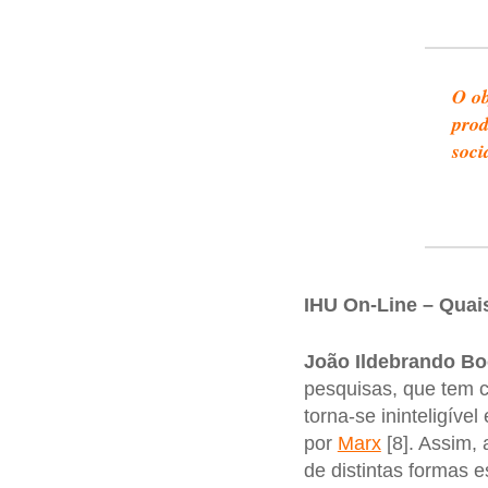
O ob
prod
soci
IHU On-Line – Quais
João Ildebrando Bo
pesquisas, que tem c
torna-se ininteligíve
por
Marx
[8]. Assim,
de distintas formas 