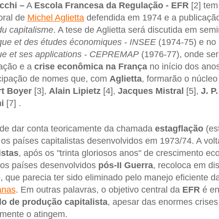
cchi –
A
Escola Francesa da Regulação - EFR
[2] te
oral de
Michel Aglietta
defendida em 1974 e a publicaçã
du capitalisme
. A tese de Aglietta será discutida em sem
stique et des études économiques - INSEE
(1974-75) e no
e et ses applications - CEPREMAP
(1976-77), onde se
lação e a
crise econômica na França
no início dos ano
ticipação de nomes que, com
Aglietta
, formarão o núcleo
rt Boyer
[3],
Alain Lipietz
[4],
Jacques Mistral
[5],
J. P
mi
[7] .
 de dar conta teoricamente da chamada
estagflação
(es
u os países capitalistas desenvolvidos em 1973/74. A vol
istas
, após os "trinta gloriosos anos" de crescimento ec
ros países desenvolvidos
pós-II Guerra
, recoloca em di
o, que parecia ter sido eliminado pelo manejo eficiente 
anas
. Em outras palavras, o objetivo central da
EFR
é en
o de produção capitalista
, apesar das enormes crise
amente o atingem.