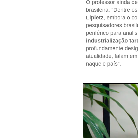
O professor ainda d
brasileira. “Dentre o
Lipietz
, embora o co
pesquisadores brasile
periférico para anal
industrialização tar
profundamente desigu
atualidade, falam e
naquele país”.