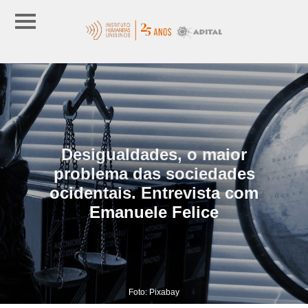
Desigualdades, o maior
problema das sociedades
ocidentais. Entrevista com
Emanuele Felice
Foto: Pixabay