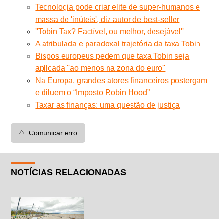
Tecnologia pode criar elite de super-humanos e
massa de 'inúteis', diz autor de best-seller
''Tobin Tax? Factível, ou melhor, desejável''
A atribulada e paradoxal trajetória da taxa Tobin
Bispos europeus pedem que taxa Tobin seja
aplicada ''ao menos na zona do euro''
Na Europa, grandes atores financeiros postergam
e diluem o “Imposto Robin Hood”
Taxar as finanças: uma questão de justiça
⚠️
Comunicar erro
NOTÍCIAS RELACIONADAS