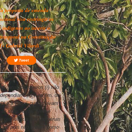
da proposta de emenda
ucional visa restringir os
s indígenas ao inserir o
temporal na Constituição
 - Gabriel Vilardi
Tweet
ndígenas brasileiros (i) não
 dependiam, para tal fim, de
 SPI e à Funai, que atuavam
o às suas terras. Nesse
de resistência dos indígenas
icial, pois não tinham como