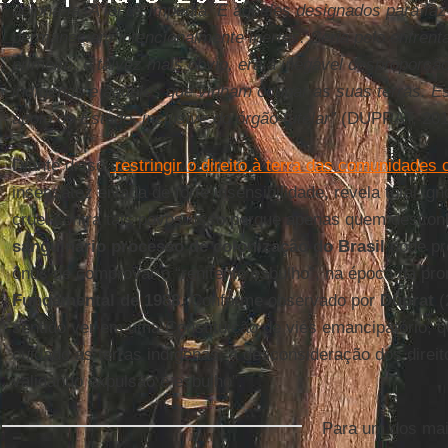
acioná-la. A lei os impedia. E aqueles designados para f
permaneciam intencionalmente inertes. Seria pelo enfrenta
primeiro, e talvez mais óbvio, era a inegável desproporçã
indígenas e aqueles que vinham ocupar as suas terras. E
apoio do Estado, inclusive do órgão tutelar”
(DUPRAT, 2018
Diante disso,
restringir o direito à terra das comunidades o
insensatez eivada de forte insensibilidade, revela total ig
cruel contra tais povos. Isso porque apenas quem descon
sanguinário processo de colonização do Brasil
pode pr
ônus de comprovar o “renitente esbulho”, na época da p
Fundamental de 1988
. Conforme observado por
Duprat
(
sentido ver em uma Constituição de viés emancipatório, 
cuidado as terras indígenas, a desconsideração dos direitos
validando expulsão e esbulho”.
Para um dos maio