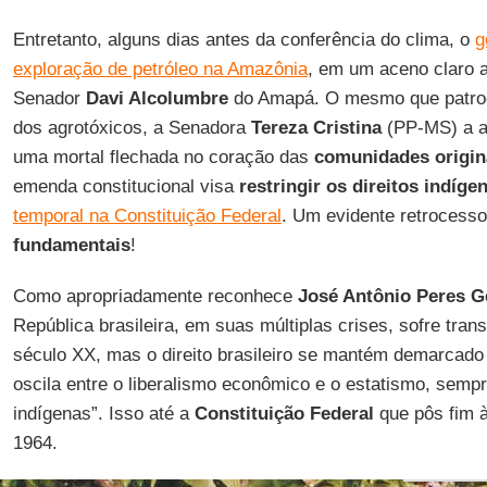
Entretanto, alguns dias antes da conferência do clima, o
g
exploração de petróleo na Amazônia
, em um aceno claro 
Senador
Davi Alcolumbre
do Amapá. O mesmo que patroc
dos agrotóxicos, a Senadora
Tereza Cristina
(PP-MS) a a
uma mortal flechada no coração das
comunidades origin
emenda constitucional visa
restringir os direitos indíge
temporal na Constituição Federal
. Um evidente retrocess
fundamentais
!
Como apropriadamente reconhece
José Antônio Peres G
República brasileira, em suas múltiplas crises, sofre tra
século XX, mas o direito brasileiro se mantém demarcad
oscila entre o liberalismo econômico e o estatismo, semp
indígenas”. Isso até a
Constituição Federal
que pôs fim à 
1964.