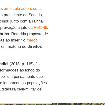
overno Lula autorizou a
ao presidente do Senado,
inou junto com a rainha
provação a jato da
PEC 48
,
árias
. Referida proposta de
nas
ao inserir o
marco
o em matéria de
direitos
ediel
(2018, p. 115), “a
nsformações ao longo do
o por um pensamento que
re ignorando as populações
ditadura civil-militar de