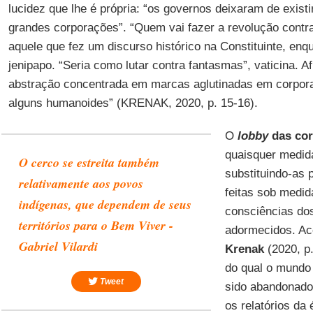
lucidez que lhe é própria: “os governos deixaram de exist
grandes corporações”. “Quem vai fazer a revolução contr
aquele que fez um discurso histórico na Constituinte, enq
jenipapo. “Seria como lutar contra fantasmas”, vaticina. Af
abstração concentrada em marcas aglutinadas em corpor
alguns humanoides” (KRENAK, 2020, p. 15-16).
O
lobby
das cor
quaisquer medid
O cerco se estreita também
substituindo-as 
relativamente aos povos
feitas sob medid
indígenas, que dependem de seus
consciências do
territórios para o Bem Viver -
adormecidos. Ac
Gabriel Vilardi
Krenak
(2020, p.
do qual o mundo 
Tweet
sido abandonado
os relatórios da