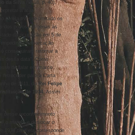
o da Silva
(2018, p. 40),
terpretar a atual
o se ela tivesse limitado os
ios dos povos indígenas às
estado da ocupação em 5 de
, impedindo demarcação
só conseguiram retornar a
ois dessa data”. Como
vesse de falar em marco
 retroceder para a Carta
junho de 1611, do
Rei Felipe
nstituição de 1934
. Assim
ade desse reconhecimento
o é o marco, e deslocar o
e 1934 para ela corresponde