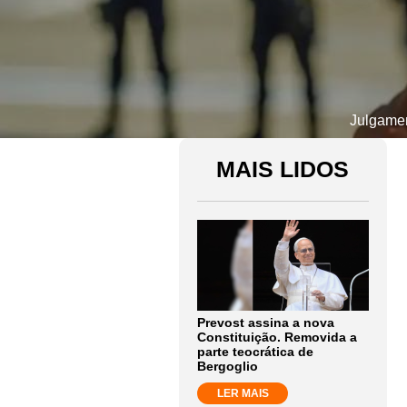
Julgamen
MAIS LIDOS
Prevost assina a nova
Constituição. Removida a
parte teocrática de
Bergoglio
LER MAIS