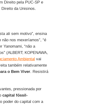
 em Direito pela PUC-SP e
Direito da Unisinos.
sta ali sem motivo”, ensina
ém não nos mexeríamos”, “é
der Yanomami, “não a
manos” (ALBERT; KOPENAWA,
nciamento Ambiental
vai
reita também relativamente
 para o Bem Viver
. Resistirá
vantes, pressionada por
do
capital fóssil-
 poder do capital com a