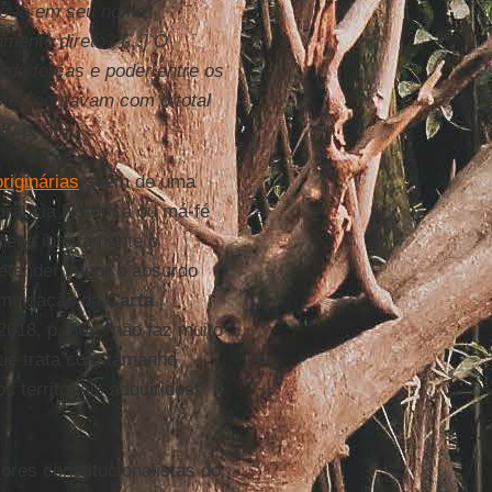
azê-lo em seu nome
mento direto? [...] O
o de forças e poder entre os
stes contavam com o total
, p. 68).
riginárias
, além de uma
norância histórica ou má-fé
hece inteiramente o
etender impor o absurdo
romulgação da
Carta
2018, p. 56), “não faz muito
que trata com tamanho
 territoriais adquiridos,
res constitucionalistas do