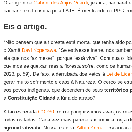
O artigo é de
Gabriel dos Anjos Vilardi
, jesuíta, bacharel
bacharel em Filosofia pela FAJE. É mestrando no PPG em 
Eis o artigo.
“Não pensem que a floresta está morta, que tenha sido po
o Xamã
Davi Kopenawa
. “Se estivesse inerte, nós tamb
ela que nos faz mexer”, porque “está viva”. Continua o lí
ouvimos se queixar, mas a floresta sofre, como os hu
2023, p. 59). De fato, a derrubada dos vetos à
Lei de Lice
gerar muito sofrimento e caos à Natureza. O cerco se est
aos povos indígenas, que dependem de seus
territórios
a
Constituição Cidadã
à fúria do atraso?
A tão esperada
COP30
trouxe pouquíssimos avanços rele
todos os lados. Cada vez mais parece sucumbir à força 
agroextrativista
. Nessa esteira,
Ailton Krenak
escancara o