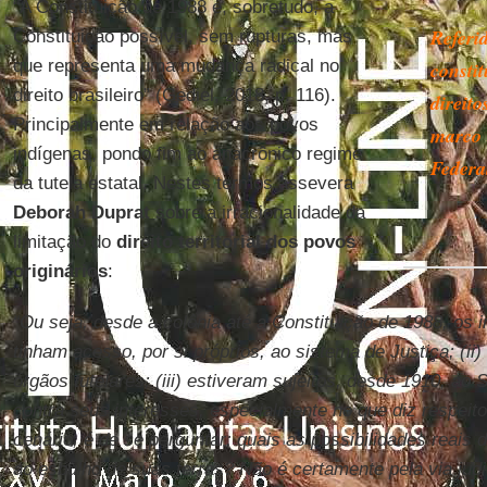
“A Constituição de 1988 é, sobretudo, a
Referi
Constituição possível, sem rupturas, mas
que representa uma mudança radical no
constit
direito brasileiro” (Gediel, 2018, p. 116).
direito
Principalmente em relação aos povos
marco 
indígenas, pondo fim ao anacrônico regime
Federal
da tutela estatal. Nestes termos assevera
Deborah Duprat
sobre a irracionalidade da
limitação do
direito territorial dos povos
originários
:
“Ou seja, desde a colônia até a Constituição de 1988, os i
tinham acesso, por si próprios, ao sistema de Justiça; (ii)
órgãos tutelares; (iii) estiveram sujeitos, desde 1910, ao
contra seus interesses, especialmente no que diz respeit
cenário, é de se perguntar: quais as possibilidades reais 
ao esbulho de suas terras? Não é certamente pela via jud