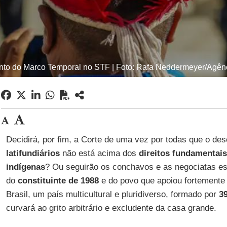
to do Marco Temporal no STF | Foto: Rafa Neddermeyer/Agênc
Decidirá, por fim, a Corte de uma vez por todas que o de
latifundiários
não está acima dos
direitos fundamentai
indígenas
? Ou seguirão os conchavos e as negociatas es
do
constituinte de 1988
e do povo que apoiou fortemente
Brasil, um país multicultural e pluridiverso, formado por
3
curvará ao grito arbitrário e excludente da casa grande.