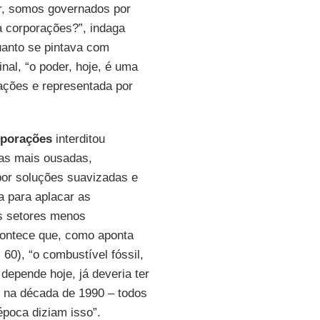
ir, somos governados por
a corporações?”, indaga
uanto se pintava com
inal, “o poder, hoje, é uma
ações e representada por
porações
interditou
as mais ousadas,
por soluções suavizadas e
a para aplacar as
s setores menos
ontece que, como aponta
 60), “o combustível fóssil,
depende hoje, já deveria ter
 na década de 1990 – todos
 época diziam isso”.