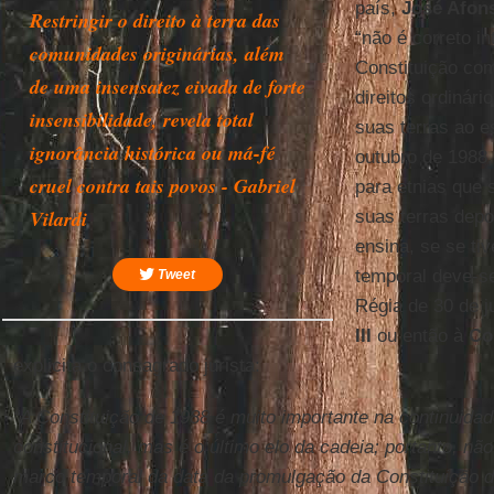
país,
José Afons
Restringir o direito à terra das
“não é correto in
comunidades originárias, além
Constituição com
de uma insensatez eivada de forte
direitos ordinár
insensibilidade, revela total
suas terras ao 
ignorância histórica ou má-fé
outubro de 1988
cruel contra tais povos - Gabriel
para etnias que 
Vilardi
suas terras dep
ensina, se se ti
temporal deve-se
Tweet
Régia de 30 de 
III
ou então à
Co
explicita o consagrado jurista:
“A Constituição de 1988 é muito importante na continuid
constitucional, mas é o último elo da cadeia; portanto, nã
marco temporal da data da promulgação da Constituição d