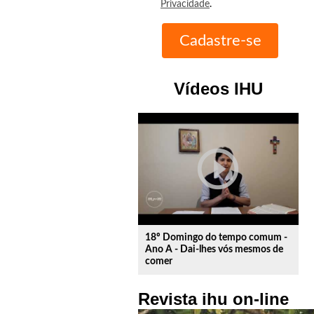
Privacidade
.
Vídeos IHU
play_circle_outline
18º Domingo do tempo comum -
Ano A - Dai-lhes vós mesmos de
comer
Revista ihu on-line