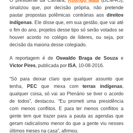
O presidente da Câmara,
Rodrigo Maia
(DEM-RJ),
sinalizou que, por decisão própria, não pretende
pautar propostas polêmicas contrárias aos
direitos
indígenas
. Ele disse que, em sua gestão, que vai até
o fim do ano, projetos desse tipo só serão votados se
houver acordo no colégio de líderes, ou seja, por
decisão da maioria desse colegiado.
A reportagem é de
Oswaldo Braga de Souza
e
Victor Pires
, publicada por
ISA
, 10-08-2016.
“Só para deixar claro que qualquer assunto que
tenha,
PEC
que mexa com
terras indígenas
,
qualquer coisa, só vai ao Plenário se tiver o acordo
de todos”, destacou. “Eu prometi uma presidência
com menos conflitos. E para ter menos conflitos a
gente tem que trazer para a pauta as agendas que
geram radicalismo menor do que a gente viu nesses
últimos meses na casa”, afirmou.