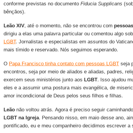
conforme previstas no documento
Fiducia Supplicans
(sob
bênçãos).
Leão XIV
, até o momento, não se encontrou com
pessoas
dirigiu a elas uma palavra particular ou comentou algo so
LGBT
. Jornalistas e especialistas em assuntos do Vatica
mais tímido e reservado. Nós seguimos esperando.
O
Papa Francisco tinha contato com pessoas LGBT
seja 
encontros, seja por meio de aliados e aliadas, padres, re
exercem seus ministérios junto aos
LGBT
. Isso ajudou m
eles e a assumir uma postura mais evangélica, de miseric
amor incondicional de Deus pelos seus filhos e filhas.
Leão
não voltou atrás. Agora é preciso seguir caminhand
LGBT na Igreja
. Pensando nisso, em maio desse ano, ain
pontificado, eu e meu companheiro decidimos escrever a s