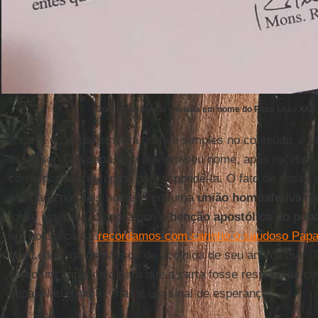
Correspondência enviada em nome do Papa Leão XIV
(
A carta do papa, embora curta e simples no conteúdo, é 
assessoria do papa, que age em seu nome, após receber 
correspondência, optou por respondê-la. O fato de nossa c
assinada por dois homens em uma
união homoafetiva
não
fosse ignorada, ou para que a
benção apostólica do pap
em nossa carta,
recordamos com carinho o saudoso Papa
que Leão siga os passos de acolhida de seu antecessor. 
como um impeditivo para que a carta fosse respondida co
papa. Não é muito, mas é um sinal de esperança.