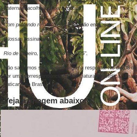
fraterna e acolhedora para todos.
Com profundo respeito e filial afeição em Cristo,
(Nossas assinaturas)
Rio de Janeiro, 19 de maio de 2025″.
Não sabíamos se teríamos alguma resposta. No dia 08 de 
por uma correspondência da Nunciatura Apostólica, uma 
Vaticano no Brasil.
Veja a imagem abaixo: