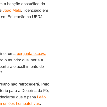
m a benção apostólica do
ve
João Melo
, licenciado em
do em Educação na UERJ.
rino, uma
pergunta ecoava
odo o mundo: qual seria a
bertura e acolhimento do
r?
ruano não retrocederá. Pelo
tério para a Doutrina da Fé,
 declarou que o papa
Leão
m uniões homoafetivas
,