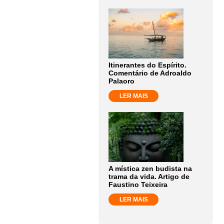
Itinerantes do Espírito.
Comentário de Adroaldo
Palaoro
LER MAIS
A mística zen budista na
trama da vida. Artigo de
Faustino Teixeira
LER MAIS