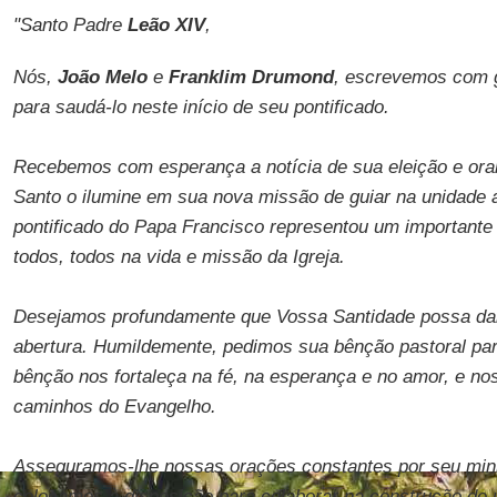
"Santo Padre
Leão XIV
,
Nós,
João Melo
e
Franklim Drumond
, escrevemos com g
para saudá-lo neste início de seu pontificado.
Recebemos com esperança a notícia de sua eleição e ora
Santo o ilumine em sua nova missão de guiar na unidade a 
pontificado do Papa Francisco representou um importante 
todos, todos na vida e missão da Igreja.
Desejamos profundamente que Vossa Santidade possa dar
abertura. Humildemente, pedimos sua bênção pastoral par
bênção nos fortaleça na fé, na esperança e no amor, e nos
caminhos do Evangelho.
Asseguramos-lhe nossas orações constantes por seu minis
colocamos à disposição para colaborar na construção de u