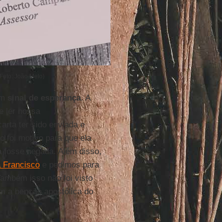
Foto: João Melo)
um
sinal de esperança
. A
e ler nossa
arta ter sido enviada e
 foi motivo para que ela
a
fosse negada. Além disso,
 Francisco
e pedimos para
Também isso não foi visto
m a benção apostólica do