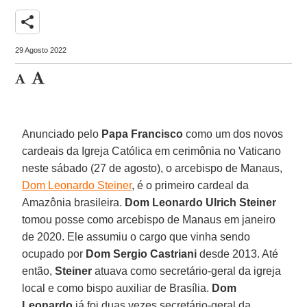
share
29 Agosto 2022
Anunciado pelo
Papa Francisco
como um dos novos
cardeais da Igreja Católica em cerimônia no Vaticano
neste sábado (27 de agosto), o arcebispo de Manaus,
Dom Leonardo Steiner
, é o primeiro cardeal da
Amazônia brasileira.
Dom Leonardo Ulrich Steiner
tomou posse como arcebispo de Manaus em janeiro
de 2020. Ele assumiu o cargo que vinha sendo
ocupado por
Dom Sergio Castriani
desde 2013. Até
então,
Steiner
atuava como secretário-geral da igreja
local e como bispo auxiliar de Brasília.
Dom
Leonardo
já foi duas vezes secretário-geral da