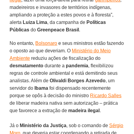
madeireiros e invasores de territórios indígenas,
ampliando a proteção a estes povos e à floresta”,
alerta
Luiza
Lima
, da campanha de
Políticas
Públicas
do
Greenpeace
Brasil
.
No entanto,
Bolsonaro
e seus ministros estão fazendo
o oposto ao que deveriam. O
Ministério do Meio
Ambiente
reduziu ações de fiscalização do
desmatamento
durante a
pandemia
, flexibilizou
regras de controle ambiental e está demitindo seus
analistas. Além de
Olivaldi Borges
Azevedo
, um
servidor do
Ibama
foi dispensado recentemente
porque se opôs à decisão do ministro
Ricardo Salles
de liberar madeira nativa sem autorização – prática
que favorece a extração de
madeira
ilegal
.
Já o
Ministério da
Justiça
, sob o comando de
Sérgio
Moro
, que deveria estar coordenando a retirada de