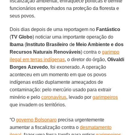
fiscalização ambiental, enfraquece políticas e demite
funcionários empenhados na proteção da floresta e
seus povos.
Dois dias depois de uma reportagem no
Fantástico
(
TV Globo
) noticiar uma importante operação do
Ibama
(
Instituto Brasileiro
d
e Meio Ambiente e
dos
Recursos Naturais Renováveis
) contra o
garimpo
ilegal em terras indígenas
, o diretor do órgão,
Olivaldi
Borges
Azevedo
, foi exonerado. A operação
aconteceu em um momento em que os povos
indígenas estão duplamente ameaçados de
contaminação: pelo mercúrio usado para extrair
minério e pelo
coronavírus
, levado por
garimpeiros
que invadem os territórios.
“O
governo Bolsonaro
precisa urgentemente
aumentar a fiscalização contra o
desmatamento
ilegal
, fazer uma força-tarefa para retirar
garimpeiros
,