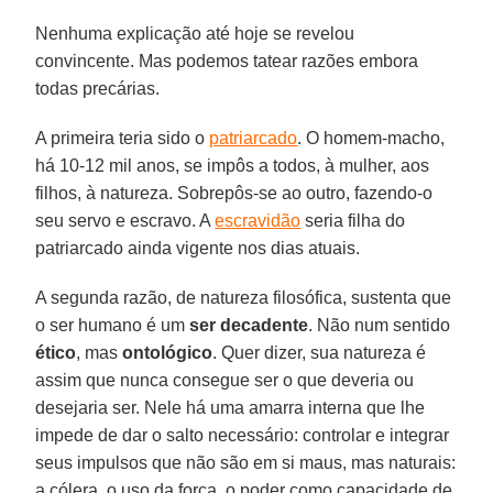
Nenhuma explicação até hoje se revelou
convincente. Mas podemos tatear razões embora
todas precárias.
A primeira teria sido o
patriarcado
. O homem-macho,
há 10-12 mil anos, se impôs a todos, à mulher, aos
filhos, à natureza. Sobrepôs-se ao outro, fazendo-o
seu servo e escravo. A
escravidão
seria filha do
patriarcado ainda vigente nos dias atuais.
A segunda razão, de natureza filosófica, sustenta que
o ser humano é um
ser decadente
. Não num sentido
ético
, mas
ontológico
. Quer dizer, sua natureza é
assim que nunca consegue ser o que deveria ou
desejaria ser. Nele há uma amarra interna que lhe
impede de dar o salto necessário: controlar e integrar
seus impulsos que não são em si maus, mas naturais:
a cólera, o uso da força, o poder como capacidade de