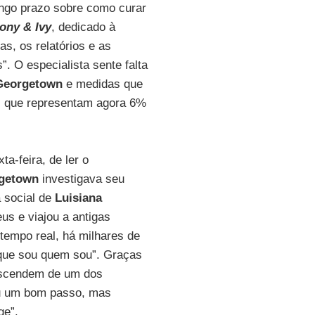
ngo prazo sobre como curar
ony & Ivy
, dedicado à
s, os relatórios e as
 O especialista sente falta
Georgetown
e medidas que
, que representam agora 6%
a-feira, de ler o
getown
investigava seu
a social de
Luisiana
us e viajou a antigas
tempo real, há milhares de
 que sou quem sou”. Graças
descendem de um dos
 um bom passo, mas
ge”.