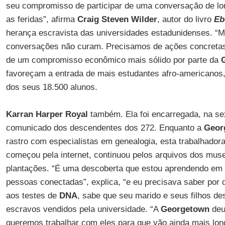
seu compromisso de participar de uma conversação de lo
as feridas”, afirma
Craig Steven Wilder
, autor do livro
Eb
herança escravista das universidades estadunidenses. “Ma
conversações não curam. Precisamos de ações concretas”.
de um compromisso econômico mais sólido por parte da
favoreçam a entrada de mais estudantes afro-americanos
dos seus 18.500 alunos.
Karran Harper Royal
também. Ela foi encarregada, na sext
comunicado dos descendentes dos 272. Enquanto a
Geor
rastro com especialistas em genealogia, esta trabalhador
começou pela internet, continuou pelos arquivos dos muse
plantações. “É uma descoberta que estou aprendendo em 
pessoas conectadas”, explica, “e eu precisava saber por
aos testes de
DNA
, sabe que seu marido e seus filhos 
escravos vendidos pela universidade. “A
Georgetown
deu
queremos trabalhar com eles para que vão ainda mais lon