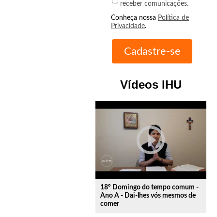
receber comunicações.
Conheça nossa
Política de
Privacidade
.
Vídeos IHU
play_circle_outline
18º Domingo do tempo comum -
Ano A - Dai-lhes vós mesmos de
comer