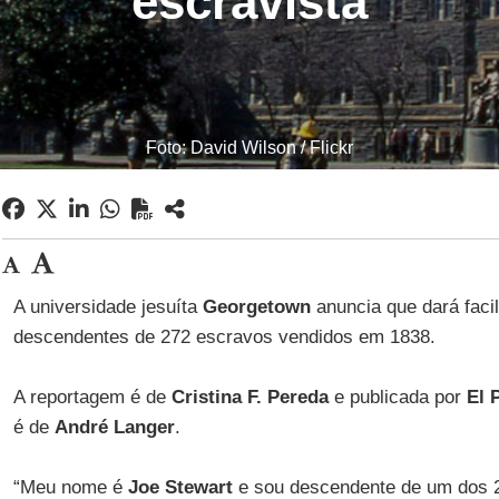
escravista
Foto: David Wilson / Flickr
A universidade jesuíta
Georgetown
anuncia que dará faci
descendentes de 272 escravos vendidos em 1838.
A reportagem é de
Cristina F. Pereda
e publicada por
El 
é de
André Langer
.
“Meu nome é
Joe Stewart
e sou descendente de um dos 