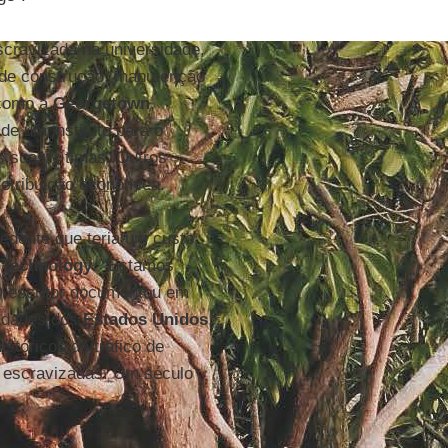
scravizada na universidade,
de construção, manutenção
 como a
Georgetown
,
e um instituto para o
suas vítimas. Outros
etribuição econômica.
edente que teria um custo
f Technology
. “Estamos
 O escritor documentou em
sidades dos
Estados Unidos
,
stóricos do tráfico de
 escravizadas. Um século