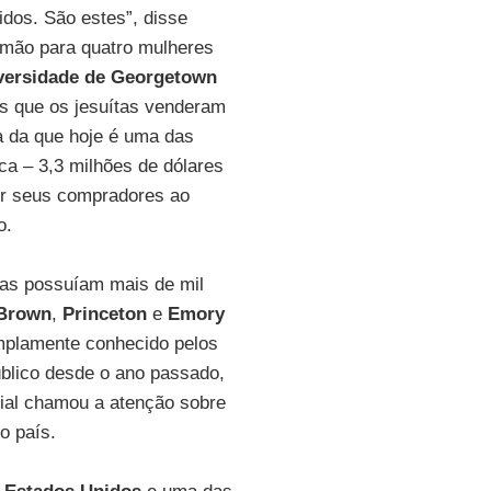
idos. São estes”, disse
mão para quatro mulheres
versidade de Georgetown
os que os jesuítas venderam
a da que hoje é uma das
ca – 3,3 milhões de dólares
or seus compradores ao
o.
tas possuíam mais de mil
Brown
,
Princeton
e
Emory
mplamente conhecido pelos
úblico desde o ano passado,
cial chamou a atenção sobre
o país.