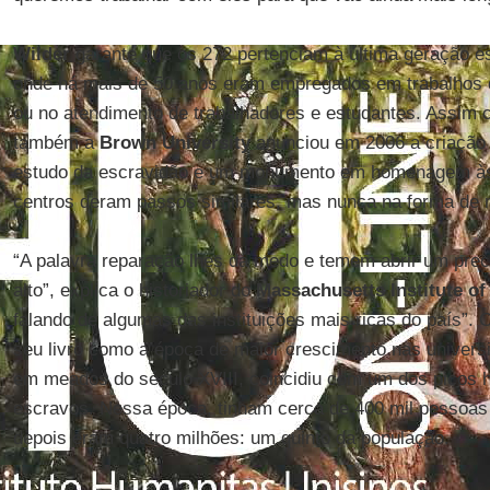
Wilder
garante que os 272 pertenciam à última geração e
onde há mais de 50 anos eram empregados em trabalhos 
ou no atendimento de trabalhadores e estudantes. Assim
também a
Brown University
anunciou em 2006 a criação d
estudo da escravidão e um monumento em homenagem às 
centros deram passos similares, mas nunca na forma de r
“A palavra reparação lhes dá medo e temem abrir um prec
alto”, explica o historiador do
Massachusetts Institute o
falando de algumas das instituições mais ricas do país”.
seu livro como a época de maior crescimento nas univer
em meados do século XVIII, coincidiu com um dos picos hi
escravos. Nessa época, tinham cerca de 400 mil pessoas
depois eram quatro milhões: um quinto da população.