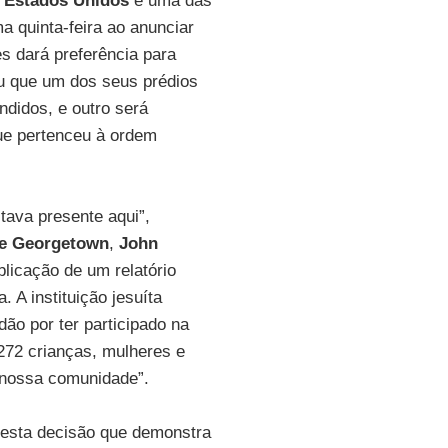
s
Estados Unidos
e uma das
a quinta-feira ao anunciar
s dará preferência para
u que um dos seus prédios
didos, e outro será
ue pertenceu à ordem
tava presente aqui”,
e
Georgetown
,
John
blicação de um relatório
 A instituição jesuíta
dão por ter participado na
 272 crianças, mulheres e
 nossa comunidade”.
esta decisão que demonstra