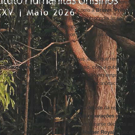
A identificação dos descendentes diretos era praticamente
registros oficiais. Universidades como a
Brown
,
Princet
a venda de escravos, já que isso correspondia às famílias
instituição. Em
Georgetown
, a história é diferente. “É mai
os jesuítas guardavam arquivos de todas as suas atividad
Wilder
.
Os protestos estudantis dos últimos anos, que reivindic
Georgetown
, coincidiram, além disso, com a publicação
trabalhos sobre a herança da escravidão em empresas, ins
de todo o país que apontaram seu êxito econômico com o 
escrava.
É a última tentativa para recuperar o debate da reconcilia
em 1971 com seu
Argumento pelas reparações a afro-
feridas (...) daqueles que carregaram durante décadas as 
escravidão”. Em termos similares,
Harper Royal
explicou 