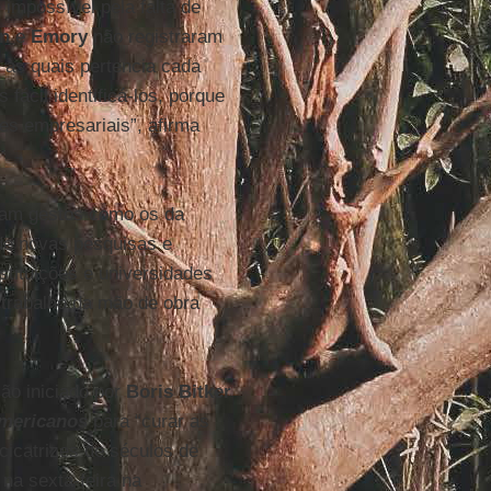
 impossível pela falta de
on
e
Emory
não registraram
 às quais pertencia cada
s fácil identificá-los, porque
es empresariais”, afirma
avam gestos como os da
 de novas pesquisas e
tituições e universidades
trabalho da mão de obra
ção iniciado por
Boris Bitker
americanos
para “curar as
cicatrizes de séculos de
na sexta-feira na