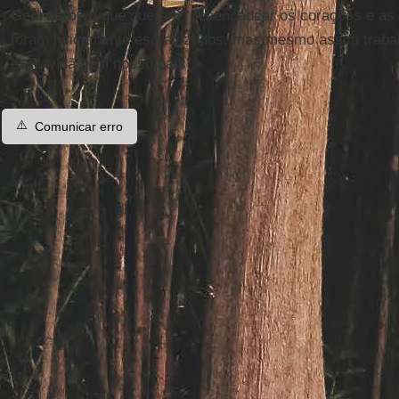
Georgetown
que querem “desencadear os corações e as
foram fisicamente escravizados, mas mesmo assim trabal
escravidão em nosso país”.
⚠️
Comunicar erro