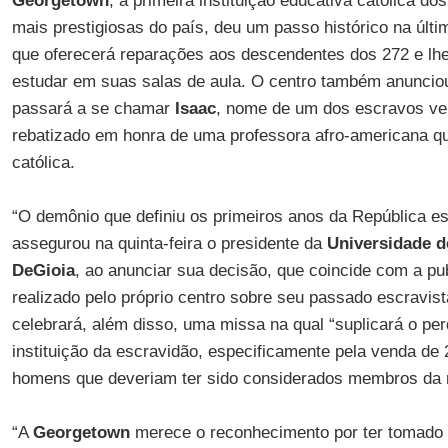
Georgetown
, a primeira instituição educativa católica do
mais prestigiosas do país, deu um passo histórico na últim
que oferecerá reparações aos descendentes dos 272 e lhe
estudar em suas salas de aula. O centro também anuncio
passará a se chamar
Isaac
, nome de um dos escravos ven
rebatizado em honra de uma professora afro-americana q
católica.
“O demônio que definiu os primeiros anos da República es
assegurou na quinta-feira o presidente da
Universidade d
DeGioia
, ao anunciar sua decisão, que coincide com a pu
realizado pelo próprio centro sobre seu passado escravista.
celebrará, além disso, uma missa na qual “suplicará o per
instituição da escravidão, especificamente pela venda de
homens que deveriam ter sido considerados membros da
“A
Georgetown
merece o reconhecimento por ter tomado 