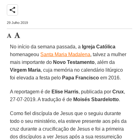
share
29 Julho 2019
No início da semana passada, a
Igreja Católica
homenageou
Santa Maria Madalena
, talvez a mulher
mais importante do
Novo Testamento
, além da
Virgem Maria
, cuja memória no calendário litúrgico
foi elevada a festa pelo
Papa Francisco
em 2016.
A reportagem é de
Elise Harris
, publicada por
Crux
,
27-07-2019. A tradução é de
Moisés Sbardelotto
.
Como fiel discípula de Jesus que o seguiu durante
todo o seu ministério, ela esteve presente aos pés da
cruz durante a crucificação de Jesus e foi a primeira
dos discípulos a ver Jesus após a sua ressurreição