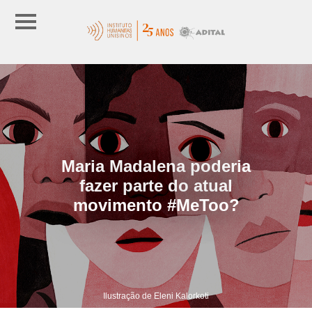
Maria Madalena poderia
fazer parte do atual
movimento #MeToo?
Ilustração de Eleni Kalorkoti