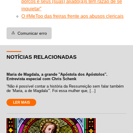
porcos e seus (suas) aliado(a)s têm razão de se
inquietar”
O #MeToo das freiras frente aos abusos clericais
⚠️
Comunicar erro
NOTÍCIAS RELACIONADAS
Maria de Magdala, a grande ''Apóstola dos Apóstolos''.
Entrevista especial com Chris Schenk
“Não é possível contar a história da Ressurreição sem falar também
de ‘Maria, a de Magdala’”. Foi essa mulher que, [...]
LER MAIS