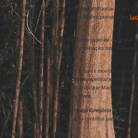
Já o calendário romano revisado de 1969 declarou que 22 
Madalena
, mas que ela não era a mulher presente em
Luc
quase 1,4 mil anos.
Afinal, ela é ou não é "a portadora do papel de desenvolv
Igreja Católica
e até mesmo da ordenação das mulheres",
anglicano
Giles Fraser
.
A
Igreja
dificilmente pode mostrar que é movida por evange
- alguns dos quais falam que
Jesus
repetidamente beijou
recente reunião de histórias alegando que Madalena era,
Jesus, ou pelo filme de
Rooney Mara
.
Além disso, as declarações do
papa Gregório 1º
sobre s
ser desacreditadas. Mas tudo isso contribui para seu prest
Santa Maria Madalena