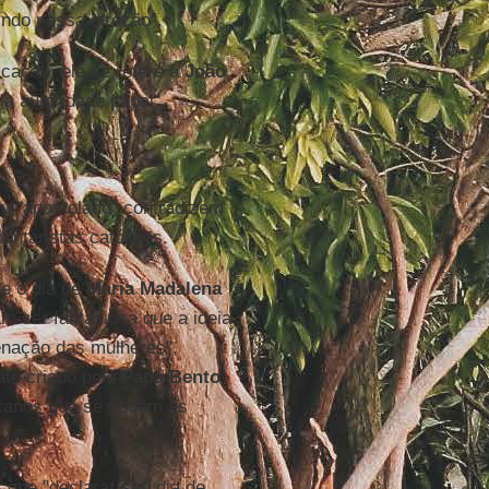
 indo nessa direção".
icação, ele se refere a
João
ia autoridade papal".
u "apostolado" contradizem
ntaristas católicos.
ue o dia de
Maria Madalena
 ser fantasiosa que a ideia
enação das mulheres",
ato criado pelo
Papa Bento
icanos que se opõem às
 que "declarar seu dia de