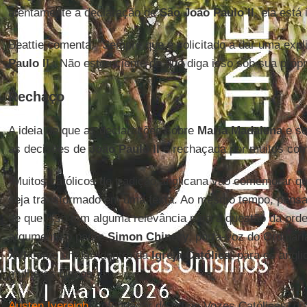
atentamente a declaração de
São João Paulo II
, ela está
Beattie comenta: "Sempre que é solicitado a dar uma expl
Paulo II
...Não estou ciente de que diga isso sob sua própr
Rechaço
A ideia de que as declarações sobre
Maria Madalena
e se
as decisões de
João Paulo II
é rechaçada por muitos come
"Muitos católicos de tradição anglicana vão comemorar q
seja transformado em uma festa. Ao mesmo tempo, pensam
de que isso tem alguma relevância para a questão da ord
argumenta o padre
Simon Chinery
, porta-voz do Ordinari
XVI
como um lar, dentro da
Igreja Católica
, para os angl
mulheres bispos.
Austen Ivereigh
, cofundador do grupo Vozes Católicas, diz