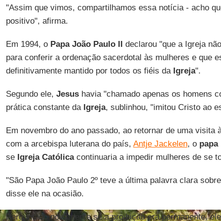
"Assim que vimos, compartilhamos essa notícia - acho qu
positivo", afirma.
Em 1994, o
Papa João Paulo II
declarou "que a Igreja nã
para conferir a ordenação sacerdotal às mulheres e que e
definitivamente mantido por todos os fiéis da
Igreja
".
Segundo ele,
Jesus
havia "chamado apenas os homens co
prática constante da
Igreja
, sublinhou, "imitou Cristo ao
Em novembro do ano passado, ao retornar de uma visita 
com a arcebispa luterana do país,
Antje Jackelen
, o
papa 
se
Igreja Católica
continuaria a impedir mulheres de se t
"São Papa João Paulo 2º teve a última palavra clara sobre
disse ele na ocasião.
Perguntado novamente se a proibição era permanente, el