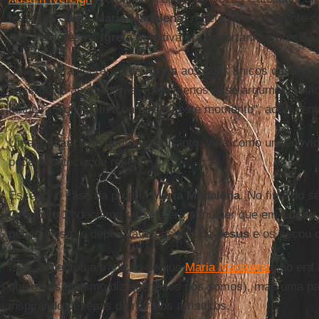
festa (de
Santa Maria Madalena
) reflete uma crescente c
das mulheres na
Igreja
primitiva era importante e precisa
"Mas abrir a liderança da
Igreja
aos dons únicos das mulhe
sacerdócio às mulheres - pelo menos esse argumento não
maneira significativa na Igreja neste momento", acrescent
Uma mudança na doutrina, portanto, viria como uma novid
pode acontecer de repente.
Esse foi o caso da própria
Maria Madalena
. No final do s
Gregório 1º
declarou que ela era a mulher que em
Lucas 
pecaminosa" e depois lavou os pés de
Jesus
e os secou 
Isso alimentou a tradição de que
Maria Madalena
não era 
que o cristianismo diz que todos nós somos), mas uma par
inspirando dezenas de retratos artísticos.