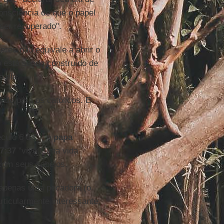
onsciência de que o papel
 ser recuperado".
res não equivale a abrir o
 está sendo construído de
a ela.
ade para os católicos. E
éculo 6 d.C., o
papa
7:37
"viveu uma vida
com seus cabelos.
apenas uma pecadora (o
ticularmente interessante,