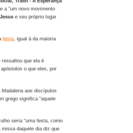
ocial, Trash - A Esperança
ne a "um novo movimento
Jesus
e seu próprio lugar
ma
festa
, igual à da maioria
e
ressaltou que ela é
apóstolos o que eles, por
a Madalena aos discípulos
m grego significa "aquele
ulho seria "uma festa, como
 missa daquele dia diz que