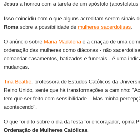
Jesus
a honrou com a tarefa de um apóstolo (apostolatus o
Isso coincidiu com o que alguns acreditam serem sinais 
Roma
sobre a possibilidade de
mulheres sacerdotisas
.
O anúncio sobre
Maria Madalena
e a criação de uma comis
ordenação das mulheres como diáconas - não sacerdotis
comandar casamentos, batizados e funerais - é uma indi
mudanças.
Tina Beattie
, professora de Estudos Católicos da Univers
Reino Unido, sente que há transformações a caminho: "Ace
tem que ser feito com sensibilidade... Mas minha percepç
acontecendo".
O que foi dito sobre o dia da festa foi encorajador, opina
P
Ordenação de Mulheres Católicas
.