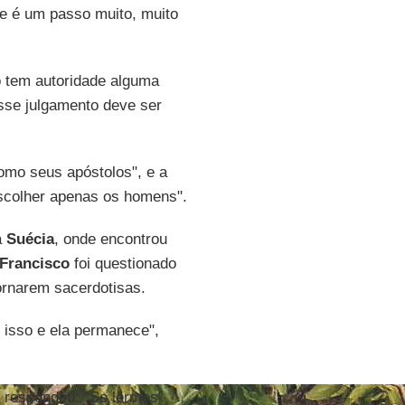
e é um passo muito, muito
o tem autoridade alguma
sse julgamento deve ser
mo seus apóstolos", e a
 escolher apenas os homens".
à
Suécia
, onde encontrou
Francisco
foi questionado
ornarem sacerdotisas.
 isso e ela permanece",
e respondeu: "Se lermos