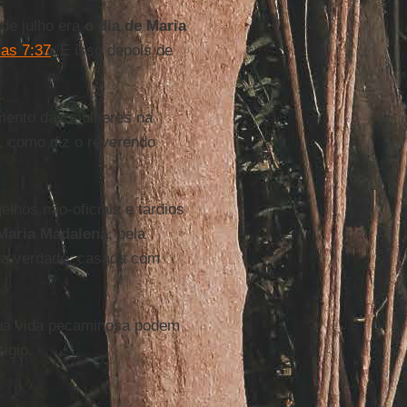
de julho era
o dia de Maria
as 7:37
. E isso depois de
imento das mulheres na
 como diz o reverendo
lhos não-oficiais e tardios
Maria Madalena
, pela
 na verdade, casada com
ua vida pecaminosa podem
ígio.