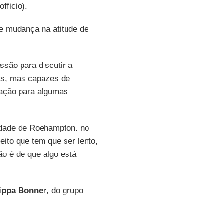
fficio).
de mudança na atitude de
são para discutir a
as, mas capazes de
cação para algumas
idade de Roehampton, no
ito que tem que ser lento,
ão é de que algo está
ippa Bonner
, do grupo