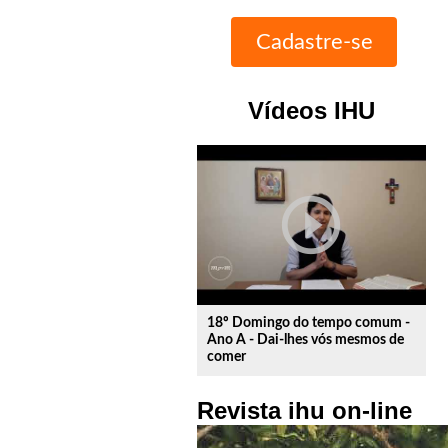
Vídeos IHU
play_circle_outline
18º Domingo do tempo comum -
Ano A - Dai-lhes vós mesmos de
comer
Revista ihu on-line