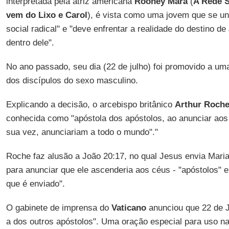
interpretada pela atriz americana
Rooney Mara
(
A Rede S
vem do Lixo e Carol
), é vista como uma jovem que se u
social radical" e "deve enfrentar a realidade do destino de
dentro dele".
No ano passado, seu dia (22 de julho) foi promovido a u
dos discípulos do sexo masculino.
Explicando a decisão, o arcebispo britânico
Arthur Roch
conhecida como "apóstola dos apóstolos, ao anunciar aos 
sua vez, anunciariam a todo o mundo"."
Roche faz alusão a João 20:17, no qual Jesus envia Mari
para anunciar que ele ascenderia aos céus - "apóstolos" e
que é enviado".
O gabinete de imprensa do
Vaticano
anunciou que 22 de J
a dos outros apóstolos". Uma oração especial para uso na