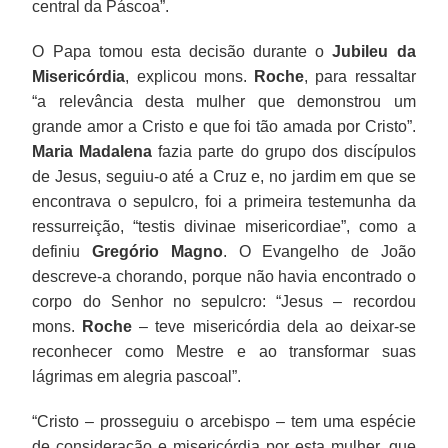
central da Páscoa”.
O Papa tomou esta decisão durante o
Jubileu da
Misericórdia
, explicou mons.
Roche
, para ressaltar
“a relevância desta mulher que demonstrou um
grande amor a Cristo e que foi tão amada por Cristo”.
Maria
Madalena
fazia parte do grupo dos discípulos
de Jesus, seguiu-o até a Cruz e, no jardim em que se
encontrava o sepulcro, foi a primeira testemunha da
ressurreição, “testis divinae misericordiae”, como a
definiu
Gregório Magno
. O Evangelho de João
descreve-a chorando, porque não havia encontrado o
corpo do Senhor no sepulcro: “Jesus – recordou
mons.
Roche
– teve misericórdia dela ao deixar-se
reconhecer como Mestre e ao transformar suas
lágrimas em alegria pascoal”.
“Cristo – prosseguiu o arcebispo – tem uma espécie
de consideração e misericórdia por esta mulher, que