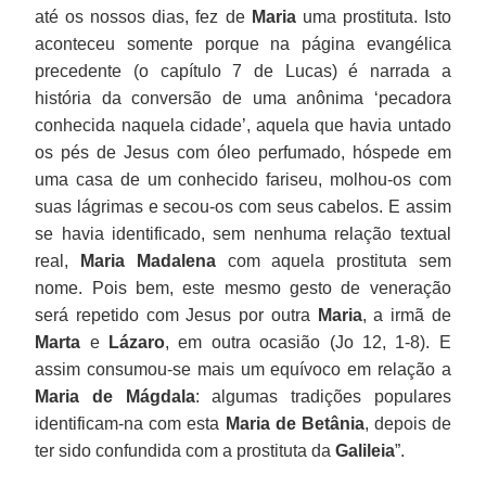
até os nossos dias, fez de
Maria
uma prostituta. Isto
aconteceu somente porque na página evangélica
precedente (o capítulo 7 de Lucas) é narrada a
história da conversão de uma anônima ‘pecadora
conhecida naquela cidade’, aquela que havia untado
os pés de Jesus com óleo perfumado, hóspede em
uma casa de um conhecido fariseu, molhou-os com
suas lágrimas e secou-os com seus cabelos. E assim
se havia identificado, sem nenhuma relação textual
real,
Maria Madalena
com aquela prostituta sem
nome. Pois bem, este mesmo gesto de veneração
será repetido com Jesus por outra
Maria
, a irmã de
Marta
e
Lázaro
, em outra ocasião (Jo 12, 1-8). E
assim consumou-se mais um equívoco em relação a
Maria de Mágdala
: algumas tradições populares
identificam-na com esta
Maria
de Betânia
, depois de
ter sido confundida com a prostituta da
Galileia
”.