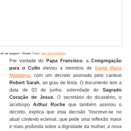
oli me tangere – Giotto
. Fonte:
http://bit.ly/1UlOP1y
Por vontade do
Papa Francisco
, a
Congregação
para o Culto
elevou a memória de
Santa Maria
Madalena
, com um decreto assinado pelo cardeal
Robert Sarah
, ao grau de festa. O documento tem a
data de 03 de junho, solenidade do
Sagrado
Coração de Jesus
. O secretário do dicastério, o
arcebispo
Arthur Roche
que também assinou o
decreto, explica que esta decisão “inscreve-se no
atual contexto eclesial, que pede uma reflexão maior
e mais profunda sobre a dignidade da mulher, a nova