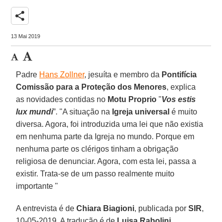
share
13 Mai 2019
Padre
Hans Zollner
, jesuíta e membro da
Pontifícia
Comissão para a Proteção dos Menores
, explica
as novidades contidas no
Motu Proprio
"
Vos estis
lux mundi
”. "A situação na
Igreja universal
é muito
diversa. Agora, foi introduzida uma lei que não existia
em nenhuma parte da Igreja no mundo. Porque em
nenhuma parte os clérigos tinham a obrigação
religiosa de denunciar. Agora, com esta lei, passa a
existir. Trata-se de um passo realmente muito
importante "
A entrevista é de
Chiara Biagioni
, publicada por
SIR
,
10-05-2019. A tradução é de
Luisa Rabolini
.