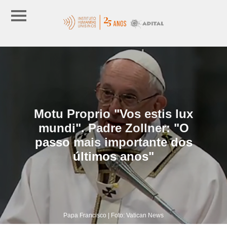
Motu Proprio "Vos estis lux
mundi". Padre Zollner: "O
passo mais importante dos
últimos anos"
Papa Francisco | Foto: Vatican News