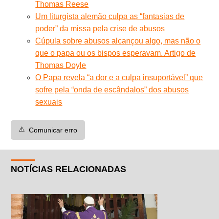
Thomas Reese
Um liturgista alemão culpa as “fantasias de
poder” da missa pela crise de abusos
Cúpula sobre abusos alcançou algo, mas não o
que o papa ou os bispos esperavam. Artigo de
Thomas Doyle
O Papa revela “a dor e a culpa insuportável” que
sofre pela “onda de escândalos” dos abusos
sexuais
⚠️
Comunicar erro
NOTÍCIAS RELACIONADAS