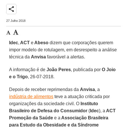
share
27 Julho 2018
Idec
,
ACT
e
Abeso
dizem que corporações querem
impor modelo de rotulagem, em desrespeito a análise
técnica da
Anvisa
favorável a alertas.
A informação é de
João Peres
, publicada por
O Joio
e o Trigo
, 26-07-2018.
Depois de receber reprimendas da
Anvisa
, a
indústria de alimentos
teve a atuação criticada por
organizações da sociedade civil. O
Instituto
Brasileiro de Defesa do Consumidor
(
Idec
), a
ACT
Promoção da Saúde
e a
Associação Brasileira
para Estudo da Obesidade e da Síndrome