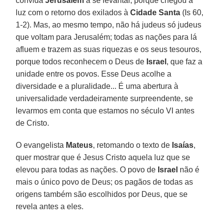
convida
Jerusalém
a se levantar, porque chegou a
luz com o retorno dos exilados à
Cidade Santa
(Is 60,
1-2). Mas, ao mesmo tempo, não há judeus só judeus
que voltam para Jerusalém; todas as nações para lá
afluem e trazem as suas riquezas e os seus tesouros,
porque todos reconhecem o Deus de
Israel
, que faz a
unidade entre os povos. Esse Deus acolhe a
diversidade e a pluralidade... É uma abertura à
universalidade verdadeiramente surpreendente, se
levarmos em conta que estamos no século VI antes
de Cristo.
O evangelista
Mateus
, retomando o texto de
Isaías
,
quer mostrar que é Jesus Cristo aquela luz que se
elevou para todas as nações. O povo de
Israel
não é
mais o único povo de Deus; os pagãos de todas as
origens também são escolhidos por Deus, que se
revela antes a eles.