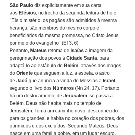
São Paulo
diz explicitamente em sua carta
aos
Efésios
, no trecho da segunda leitura de hoje:
"Eis o mistério: os pagãos são admitidos à mesma
herança, são membros do mesmo corpo e
beneficiários da mesma promessa, no Cristo Jesus,
por meio do evangelho" (Ef 3, 6).
Portanto,
Mateus
retoma de
Isaías
a imagem da
peregrinação dos povos à
Cidade Santa
, para
adaptá-lo ao estábulo de
Belém
, através dos magos
do
Oriente
que seguem a luz, a estrela, o astro
de
Jacó
que anuncia a vinda do Messias a
Israel
,
segundo o livro dos
Números
(Nn 24, 17). Portanto,
há um deslocamento: de
Jerusalém
, se passa a
Belém. Deus não habita mais no templo de
Jerusalém. Toma um caminho novo, desconhecido
para os grandes, e habita no coração dos pobres, dos
oprimidos e dos excluídos. Segundo Mateus, Deus
nasce em uma família pobre, em um lugar escuro,