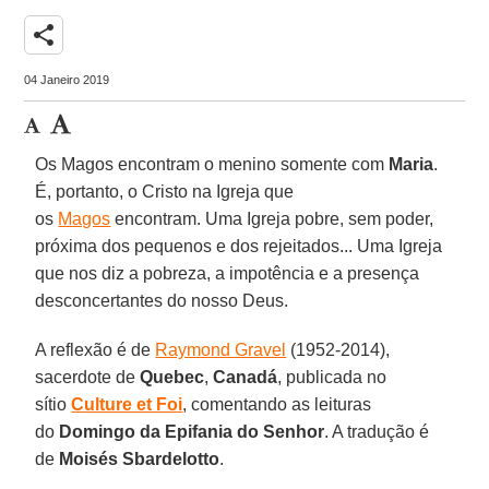
share
04 Janeiro 2019
Os Magos encontram o menino somente com
Maria
.
É, portanto, o Cristo na Igreja que
os
Magos
encontram. Uma Igreja pobre, sem poder,
próxima dos pequenos e dos rejeitados... Uma Igreja
que nos diz a pobreza, a impotência e a presença
desconcertantes do nosso Deus.
A reflexão é de
Raymond Gravel
(1952-2014),
sacerdote de
Quebec
,
Canadá
, publicada no
sítio
Culture et Foi
, comentando as leituras
do
Domingo da Epifania do Senhor
. A tradução é
de
Moisés Sbardelotto
.