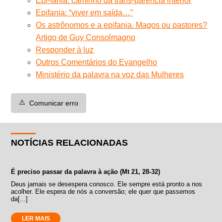
Epi-fania: caminho da trans-parência interior
Epifania: “viver em saída…”
Os astrônomos e a epifania. Magos ou pastores?
Artigo de Guy Consolmagno
Responder à luz
Outros Comentários do Evangelho
Ministério da palavra na voz das Mulheres
⚠️
Comunicar erro
NOTÍCIAS RELACIONADAS
É preciso passar da palavra à ação (Mt 21, 28-32)
Deus jamais se desespera conosco. Ele sempre está pronto a nos
acolher. Ele espera de nós a conversão; ele quer que passemos
da[...]
LER MAIS