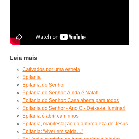
Leia mais
Cativados por uma estrela
Epifania
Epifania do Senhor
Epifania do Senhor: Ainda é Natal!
Epifania do Senhor: Casa aberta para todos
Epifania do Senhor - Ano C - Deixa-te iluminar!
Epifania é abrir caminhos
Epifania, manifestação da antirrealeza de Jesus
Epifania: “viver em saída…”