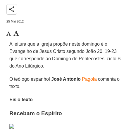
share
25 Mai 2012
A leitura que a Igreja propõe neste domingo é o
Evangelho de Jesus Cristo segundo João 20, 19-23
que corresponde ao Domingo de Pentecostes, ciclo B
do Ano Litúrgico.
O teólogo espanhol
José Antonio
Pagola
comenta o
texto.
Eis o texto
Recebam o Espírito