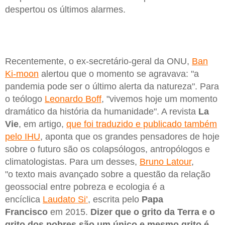
despertou os últimos alarmes.
Recentemente, o ex-secretário-geral da ONU,
Ban
Ki-moon
alertou que o momento se agravava: "a
pandemia pode ser o último alerta da natureza". Para
o teólogo
Leonardo Boff
, "vivemos hoje um momento
dramático da história da humanidade". A revista
La
Vie
, em artigo,
que foi traduzido e publicado também
pelo IHU
, aponta que os grandes pensadores de hoje
sobre o futuro são os colapsólogos, antropólogos e
climatologistas. Para um desses,
Bruno Latour
,
"o texto mais avançado sobre a questão da relação
geossocial entre pobreza e ecologia é a
encíclica
Laudato Si’
, escrita pelo
Papa
Francisco
em 2015.
Dizer que o grito da Terra e o
grito dos pobres são um único e mesmo grito é