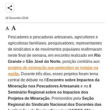
share
18 Dezembro 2018
Pescadores e pescadoras artesanais, agricultores e
agricultoras familiares, pesquisadores, representantes
de sindicatos e de movimentos populares reafirmaram
neste final de semana, em encontro realizado em
Rio
Grande
e
São José do Norte
, posição contrária aos
projetos de mineração que pretendem se instalar na
região
. Durante três dias, esses projetos foram tema
central de debate no
I Encontro sobre Impactos da
Mineração nos Pescadores Artesanais
e no
II
Seminário Regional sobre os Impactos dos
Projetos de Mineração
. Promovidos pela
Seção
Regional do Sindicato Nacional dos Docentes das