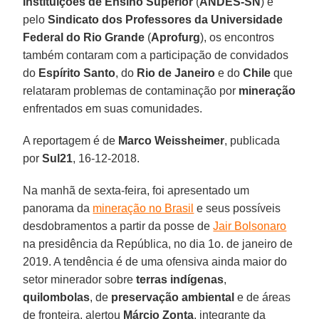
Instituições de Ensino Superior
(
ANDES-SN
) e
pelo
Sindicato dos Professores da Universidade
Federal do Rio Grande
(
Aprofurg
), os encontros
também contaram com a participação de convidados
do
Espírito Santo
, do
Rio de Janeiro
e do
Chile
que
relataram problemas de contaminação por
mineração
enfrentados em suas comunidades.
A reportagem é de
Marco Weissheimer
, publicada
por
Sul21
, 16-12-2018.
Na manhã de sexta-feira, foi apresentado um
panorama da
mineração no Brasil
e seus possíveis
desdobramentos a partir da posse de
Jair Bolsonaro
na presidência da República, no dia 1o. de janeiro de
2019. A tendência é de uma ofensiva ainda maior do
setor minerador sobre
terras indígenas
,
quilombolas
, de
preservação ambiental
e de áreas
de fronteira, alertou
Márcio Zonta
, integrante da