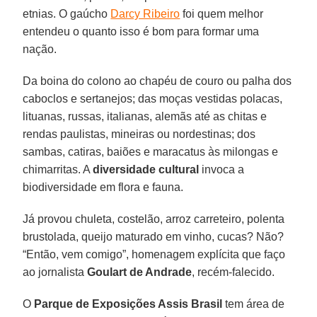
etnias. O gaúcho
Darcy Ribeiro
foi quem melhor
entendeu o quanto isso é bom para formar uma
nação.
Da boina do colono ao chapéu de couro ou palha dos
caboclos e sertanejos; das moças vestidas polacas,
lituanas, russas, italianas, alemãs até as chitas e
rendas paulistas, mineiras ou nordestinas; dos
sambas, catiras, baiões e maracatus às milongas e
chimarritas. A
diversidade cultural
invoca a
biodiversidade em flora e fauna.
Já provou chuleta, costelão, arroz carreteiro, polenta
brustolada, queijo maturado em vinho, cucas? Não?
“Então, vem comigo”, homenagem explícita que faço
ao jornalista
Goulart de Andrade
, recém-falecido.
O
Parque de Exposições Assis Brasil
tem área de