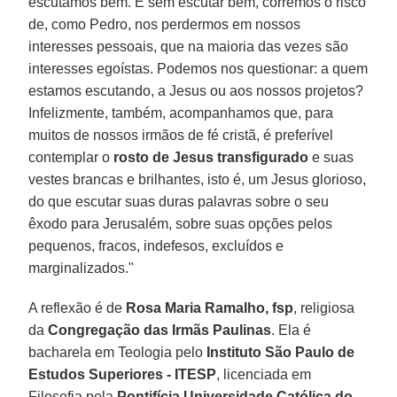
escutamos bem. E sem escutar bem, corremos o risco
de, como Pedro, nos perdermos em nossos
interesses pessoais, que na maioria das vezes são
interesses egoístas. Podemos nos questionar: a quem
estamos escutando, a Jesus ou aos nossos projetos?
Infelizmente, também, acompanhamos que, para
muitos de nossos irmãos de fé cristã, é preferível
contemplar o
rosto de Jesus transfigurado
e suas
vestes brancas e brilhantes, isto é, um Jesus glorioso,
do que escutar suas duras palavras sobre o seu
êxodo para Jerusalém, sobre suas opções pelos
pequenos, fracos, indefesos, excluídos e
marginalizados."
A reflexão é de
Rosa Maria Ramalho, fsp
, religiosa
da
Congregação das Irmãs Paulinas
. Ela é
bacharela em Teologia pelo
Instituto São Paulo de
Estudos Superiores - ITESP
, licenciada em
Filosofia pela
Pontifícia Universidade Católica do