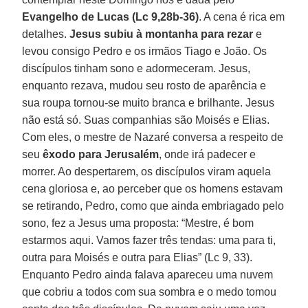
Evangelho de Lucas (Lc 9,28b-36)
. A cena é rica em
detalhes.
Jesus subiu à montanha para rezar
e
levou consigo Pedro e os irmãos Tiago e João. Os
discípulos tinham sono e adormeceram. Jesus,
enquanto rezava, mudou seu rosto de aparência e
sua roupa tornou-se muito branca e brilhante. Jesus
não está só. Suas companhias são Moisés e Elias.
Com eles, o mestre de Nazaré conversa a respeito de
seu
êxodo para Jerusalém
, onde irá padecer e
morrer. Ao despertarem, os discípulos viram aquela
cena gloriosa e, ao perceber que os homens estavam
se retirando, Pedro, como que ainda embriagado pelo
sono, fez a Jesus uma proposta: “Mestre, é bom
estarmos aqui. Vamos fazer três tendas: uma para ti,
outra para Moisés e outra para Elias” (Lc 9, 33).
Enquanto Pedro ainda falava apareceu uma nuvem
que cobriu a todos com sua sombra e o medo tomou