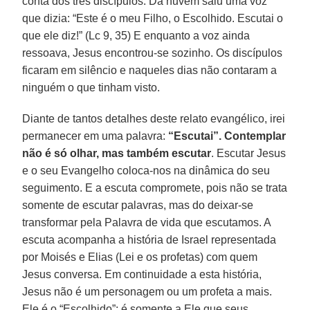
conta dos três discípulos. Da nuvem saiu uma voz
que dizia: “Este é o meu Filho, o Escolhido. Escutai o
que ele diz!” (Lc 9, 35) E enquanto a voz ainda
ressoava, Jesus encontrou-se sozinho. Os discípulos
ficaram em silêncio e naqueles dias não contaram a
ninguém o que tinham visto.
Diante de tantos detalhes deste relato evangélico, irei
permanecer em uma palavra:
“Escutai”.
Contemplar
não é só olhar, mas também escutar
. Escutar Jesus
e o seu Evangelho coloca-nos na dinâmica do seu
seguimento. E a escuta compromete, pois não se trata
somente de escutar palavras, mas do deixar-se
transformar pela Palavra de vida que escutamos. A
escuta acompanha a história de Israel representada
por Moisés e Elias (Lei e os profetas) com quem
Jesus conversa. Em continuidade a esta história,
Jesus não é um personagem ou um profeta a mais.
Ele é o “Escolhido”; é somente a Ele que seus