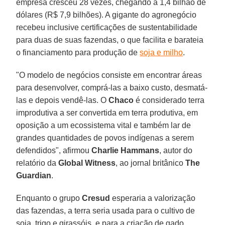
empresa cresceu 28 vezes, chegando a 1,4 bilhão de
dólares (R$ 7,9 bilhões). A gigante do agronegócio
recebeu inclusive certificações de sustentabilidade
para duas de suas fazendas, o que facilita e barateia
o financiamento para produção de
soja e milho
.
"O modelo de negócios consiste em encontrar áreas
para desenvolver, comprá-las a baixo custo, desmatá-
las e depois vendê-las. O
Chaco
é considerado terra
improdutiva a ser convertida em terra produtiva, em
oposição a um ecossistema vital e também lar de
grandes quantidades de povos indígenas a serem
defendidos", afirmou
Charlie Hammans
, autor do
relatório da
Global
Witness
, ao jornal britânico
The
Guardian
.
Enquanto o grupo
Cresud
esperaria a valorização
das fazendas, a terra seria usada para o cultivo de
soja, trigo e girassóis, e para a criação de gado,