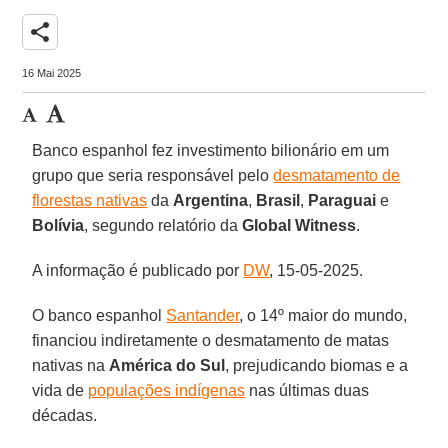
share
16 Mai 2025
Banco espanhol fez investimento bilionário em um
grupo que seria responsável pelo
desmatamento de
florestas nativas
da
Argentina
,
Brasil
,
Paraguai
e
Bolívia
, segundo relatório da
Global
Witness
.
A informação é publicado por
DW
, 15-05-2025.
O banco espanhol
Santander
, o 14º maior do mundo,
financiou indiretamente o desmatamento de matas
nativas na
América do Sul
, prejudicando biomas e a
vida de
populações indígenas
nas últimas duas
décadas.