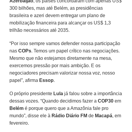
Azerbaijão
, os países concordaram com apenas US$
300 bilhões, mas até Belém, as presidências
brasileira e azeri devem entregar um plano de
mobilização financeira para alcançar os US$ 1,3
trilhão necessários até 2035.
“Por isso sempre vamos defender nossa participação
nas
COPs
. Temos um papel crítico nas negociações.
Mesmo que não estejamos diretamente na mesa,
exercemos pressão por mais ambição. E os
negociadores precisam valorizar nossa voz, nosso
papel”, afirma
Essop
.
O próprio presidente
Lula
já falou sobre a importância
dessas vozes. “Quando decidimos fazer a
COP30
em
Belém
é porque quero que a Amazônia fale pro
mundo”, disse ele à
Rádio Diário FM
de
Macapá
, em
fevereiro.