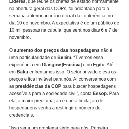
Líderes
, que reúne os chefes de estado normalmente
na abertura geral das COPs, foi adiantada para a
semana anterior ao início oficial da conferência, no
dia 10 de novembro. A expectativa é de um público de
10 mil pessoas na cúpula, que será nos dias 6 e 7 de
novembro.
O
aumento dos preços das hospedagens
não é
uma particularidade de
Belém
. “Tivemos essa
experiência em
Glasgow
[
Escócia
] e no
Egito
. Até
em
Baku
enfrentamos isso. O setor privado eleva os
preços e fica inviável para nós. Aí conversamos com
as
presidências da COP
para buscar hospedagens
acessíveis para a sociedade civil”, conta
Essop
. Para
ela, a maior preocupação é que a limitação de
hospedagens venha a restringir o número de
credenciais.
“Isso seria um problema sério para nós. Primeiro