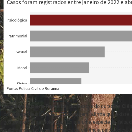
A doutora
Luziene Parnaíba
, professora do curso de
Ciên
consultora científica desta reportagem, afirma que exist
dos danos dessa violência. “Existe uma espécie de falta 
quão danosa pode ser a prática da violência psicológica.