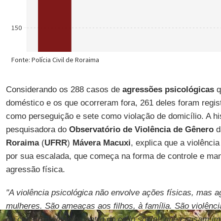
Considerando os 288 casos de
agressões psicológicas
q
doméstico e os que ocorreram fora, 261 deles foram reg
como perseguição e sete como violação de domicílio. A hi
pesquisadora do
Observatório de Violência de Gênero
d
Roraima
(
UFRR
)
Mávera Macuxi
, explica que a violênci
por sua escalada, que começa na forma de controle e man
agressão física.
"A violência psicológica não envolve ações físicas, mas a
mulheres. São ameaças aos filhos, à família. São violên
ou constrangimento dentro do ciclo social, que causam i