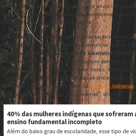
agressão psicológica permanente vai ter muita dificuldade
saudáveis, é uma pessoa que pode desenvolver outras d
sobrecarga da violência emocional”, diz.
Parnaíba
defende que o acesso à informação e educação é
que
mulheres
consigam entender e denunciar abusos psi
Instituto Brasileiro de Geografia e Estatística
(
IBGE
) 
indígenas
com acesso ao ensino superior saltou de 9.764 
2021. “É com mais acesso ao conhecimento, à informaçã
realmente vão entender o que de fato se processa no inter
conseguir fazer o ponto de virada. As
mulheres indígenas
onde é possível discutir esses problemas”, afirmou.