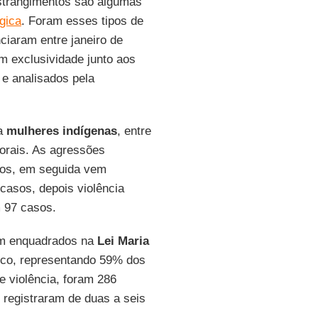
strangimentos são algumas
ógica
. Foram esses tipos de
iaram entre janeiro de
m exclusividade junto aos
e analisados pela
a
mulheres indígenas
, entre
morais. As agressões
ros, em seguida vem
 casos, depois violência
m 97 casos.
ram enquadrados na
Lei Maria
ico, representando 59% dos
e violência, foram 286
registraram de duas a seis