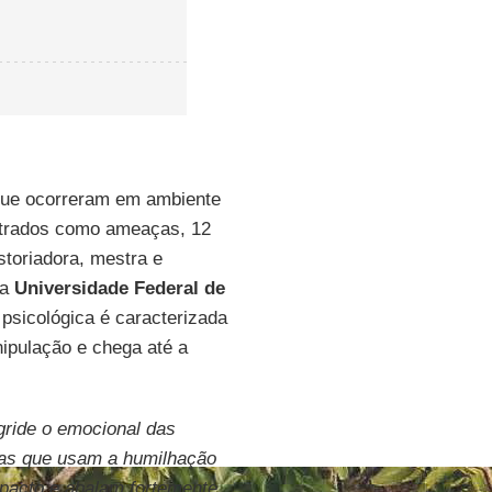
ue ocorreram em ambiente
istrados como ameaças, 12
storiadora, mestra e
a
Universidade Federal de
a psicológica é caracterizada
ipulação e chega até a
gride o emocional das
cias que usam a humilhação
mpacto e abalam fortemente