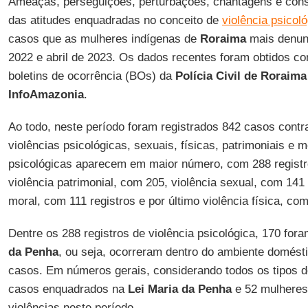
Ameaças, perseguições, perturbações, chantagens e con
das atitudes enquadradas no conceito de
violência psicol
casos que as mulheres indígenas de
Roraima
mais denunc
2022 e abril de 2023. Os dados recentes foram obtidos co
boletins de ocorrência (BOs) da
Polícia Civil de Roraima
InfoAmazonia
.
Ao todo, neste período foram registrados 842 casos contr
violências psicológicas, sexuais, físicas, patrimoniais e 
psicológicas aparecem em maior número, com 288 regist
violência patrimonial, com 205, violência sexual, com 141
moral, com 111 registros e por último violência física, co
Dentre os 288 registros de violência psicológica, 170 fo
da Penha
, ou seja, ocorreram dentro do ambiente domést
casos. Em números gerais, considerando todos os tipos d
casos enquadrados na
Lei Maria da Penha
e 52 mulheres 
violências neste período.