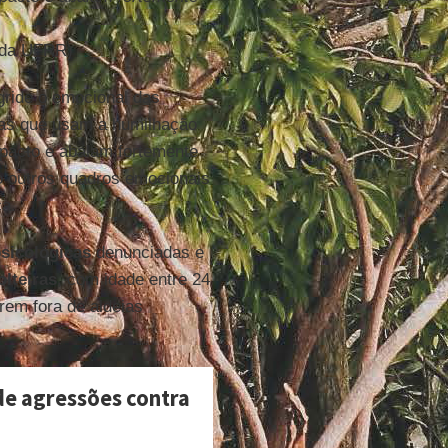
 da UFRR)
gride o emocional das
cias que usam a humilhação
mpacto e abalam fortemente
 outros quadros emocionais
ca.
psicológicas
denunciadas e
lteiras
, com idade entre 24
rem fora de aldeias