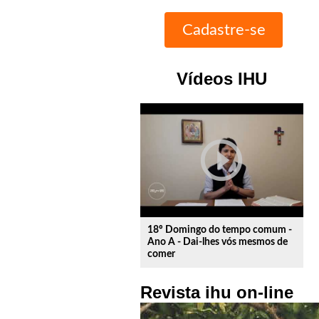
Vídeos IHU
play_circle_outline
18º Domingo do tempo comum -
Ano A - Dai-lhes vós mesmos de
comer
Revista ihu on-line