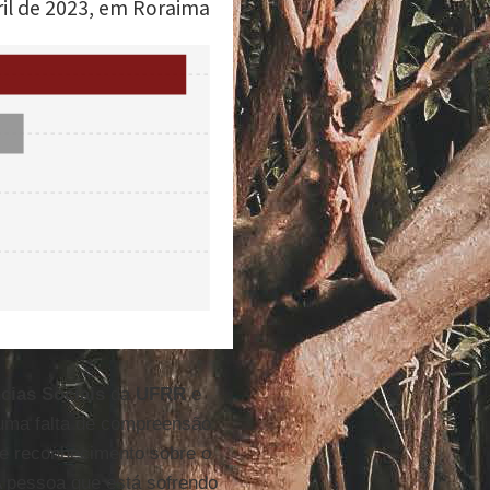
cias Sociais
da
UFRR
e
e uma falta de compreensão
de reconhecimento sobre o
 A pessoa que está sofrendo