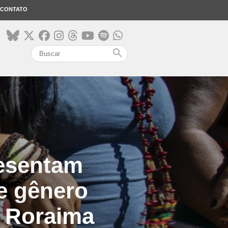
CONTATO
search
resentam
e gênero
m Roraima