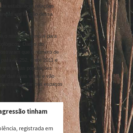
 de estabelecer relações
oenças em função dessa
 o maior diferencial para
cológicos. Dados do
mostraram que o número de
para 46.252, entre 2011 e
o que essas populações
ior das suas vidas e vão
precisam estar nos espaços