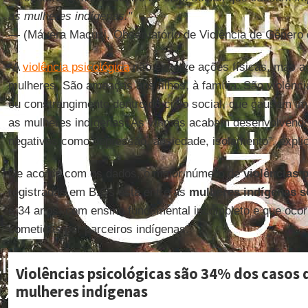
as mulheres indígenas."
— (Mávera Macuxi, Observatório de Violência de Gênero
“A
violência psicológica
não envolve ações físicas, mas a
mulheres. São ameaças aos filhos, à família. São violên
ou constrangimento dentro do ciclo social, que causam i
as mulheres indígenas. As vítimas acabam desenvolvendo
negativos como depressão, ansiedade, isolamento”, expli
De acordo com os dados, o maior número de
violências 
registradas em B.Os está entre as
mulheres indígenas so
e 34 anos, com ensino fundamental incompleto e que ocor
cometidas por parceiros indígenas.