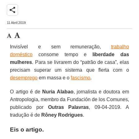
share
11 Abril 2019
Invisível e sem remuneração,
trabalho
doméstico
consome tempo e
liberdade das
mulheres
. Para se livrarem do “patrão de casa”, elas
precisam superar um sistema que flerta com o
desemprego
em massa e o
fascismo
.
O artigo é de
Nuria Alabao
, jornalista e doutora em
Antropologia, membro da Fundación de los Comunes,
publicado por
Outras Palavras
, 09-04-2019. A
tradução é de
Rôney Rodrigues
.
Eis o artigo.