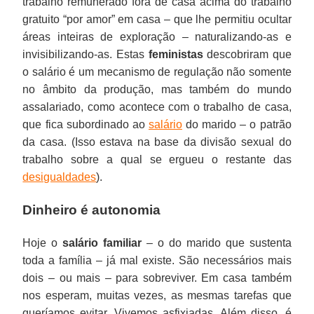
trabalho remunerado fora de casa acima do trabalho
gratuito “por amor” em casa – que lhe permitiu ocultar
áreas inteiras de exploração – naturalizando-as e
invisibilizando-as. Estas
feministas
descobriram que
o salário é um mecanismo de regulação não somente
no âmbito da produção, mas também do mundo
assalariado, como acontece com o trabalho de casa,
que fica subordinado ao
salário
do marido – o patrão
da casa. (Isso estava na base da divisão sexual do
trabalho sobre a qual se ergueu o restante das
desigualdades
).
Dinheiro é autonomia
Hoje o
salário familiar
– o do marido que sustenta
toda a família – já mal existe. São necessários mais
dois – ou mais – para sobreviver. Em casa também
nos esperam, muitas vezes, as mesmas tarefas que
queríamos evitar. Vivemos asfixiadas. Além disso, é