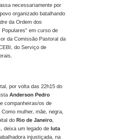
passa necessariamente por
o povo organizado batalhando
adre da Ordem dos
s Populares” em curso de
or da Comissão Pastoral da
CEBI, do Serviço de
rais.
al, por volta das 22h15 do
ista
Anderson Pedro
 e companheiras/os de
. Como mulher, mãe, negra,
ital do
Rio de Janeiro
,
s, deixa um legado de
luta
balhadora injustiçada, na