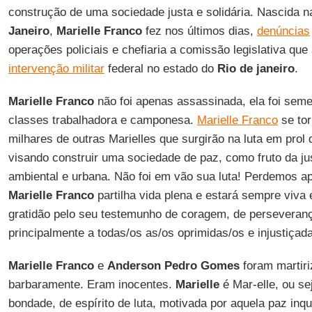
construção de uma sociedade justa e solidária. Nascida 
Janeiro
,
Marielle Franco
fez nos últimos dias,
denúncias
operações policiais e chefiaria a comissão legislativa que
intervenção militar
federal no estado do
Rio de janeiro
.
Marielle Franco
não foi apenas assassinada, ela foi seme
classes trabalhadora e camponesa.
Marielle Franco
se tor
milhares de outras Marielles que surgirão na luta em prol
visando construir uma sociedade de paz, como fruto da just
ambiental e urbana. Não foi em vão sua luta! Perdemos a
Marielle Franco
partilha vida plena e estará sempre viva 
gratidão pelo seu testemunho de coragem, de perseveran
principalmente a todas/os as/os oprimidas/os e injustiçad
Marielle Franco
e
Anderson Pedro Gomes
foram martir
barbaramente. Eram inocentes.
Marielle
é Mar-elle, ou se
bondade, de espírito de luta, motivada por aquela paz inq