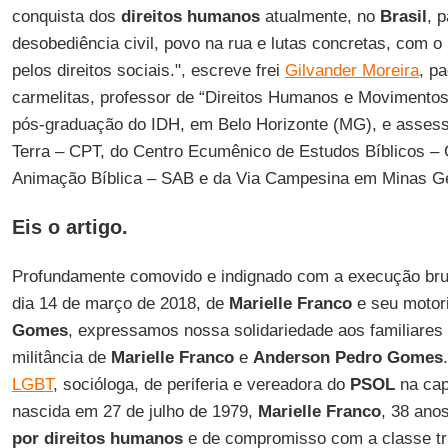
conquista dos
direitos humanos
atualmente, no
Brasil
, 
desobediência civil, povo na rua e lutas concretas, com 
pelos direitos sociais.", escreve frei
Gilvander Moreira
, p
carmelitas, professor de “Direitos Humanos e Movimento
pós-graduação do IDH, em Belo Horizonte (MG), e assess
Terra – CPT, do Centro Ecumênico de Estudos Bíblicos – 
Animação Bíblica – SAB e da Via Campesina em Minas Ge
Eis o artigo.
Profundamente comovido e indignado com a execução brut
dia 14 de março de 2018, de
Marielle Franco
e seu motor
Gomes
, expressamos nossa solidariedade aos familiares
militância de
Marielle Franco
e
Anderson Pedro Gomes
LGBT
, socióloga, de periferia e vereadora do
PSOL
na cap
nascida em 27 de julho de 1979,
Marielle Franco
, 38 ano
por direitos humanos
e de compromisso com a classe tra