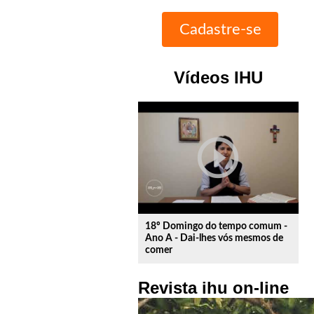
Vídeos IHU
play_circle_outline
18º Domingo do tempo comum -
Ano A - Dai-lhes vós mesmos de
comer
Revista ihu on-line