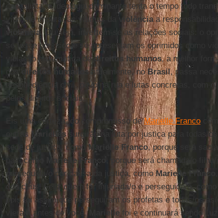
capitalista, a ideologia dominante tenta o tempo todo tran
vítima e imputar às vítimas da
violência
a responsabilida
violência
. Ou seja, invertem-se as relações sociais: o o
se fosse oprimido e se apresentam os oprimidos como vio
violação sistemática de
direitos humanos
, a melhor form
dos
direitos humanos
atualmente, no
Brasil
, passa nece
desobediência civil, povo na rua e lutas concretas, com 
pelos direitos sociais.
Eis uma certeza: do compromisso de
Marielle Franco
com 
outras
Marielles
surgirão na luta por justiça para todas/o
sede de justiça, como
Marielle Franco
, porque será sacia
paz, como
Marielle Franco
, porque será chamada/o filha
perseguida/o por causa da justiça, como
Marielle Franco
dos céus! Feliz quem for injuriada/o e perseguida/o, com
pois foi assim que perseguiram os profetas e todas/os as/
vieram antes de você.
Marielle
foi e continuará sendo Lu