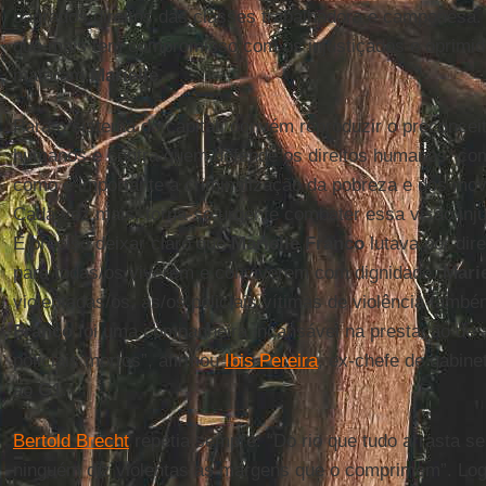
sagrados direitos das classes trabalhadora e camponesa
que mais tem compromisso com os injustiçados e oprimi
mataram
Marielle
.
Para o sistema do capital, convém reproduzir o preconceit
humanos e contra quem defende os direitos humanos, c
como é importante a criminalização da pobreza e dos mov
Cada vez mais, torna-se urgente combater essa visão inj
É preciso deixar claro que
Marielle Franco
lutava por dir
para todas/os viverem e conviverem com dignidade.
Marie
violentadas/os, as/os policiais vítimas de violência tamb
Franco
foi uma companheira incansável na prestação de au
policiais mortos”, afirmou
Ibis Pereira
, ex-chefe de gabin
ao
G1
.
Bertold Brecht
repetia sempre: “Do rio que tudo arrasta se
ninguém diz violentas as margens que o comprimem”. Lo