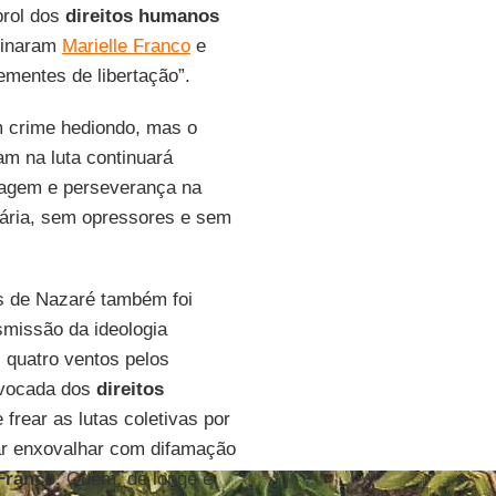
prol dos
direitos humanos
sinaram
Marielle Franco
e
ementes de libertação”.
 crime hediondo, mas o
m na luta continuará
oragem e perseverança na
dária, sem opressores e sem
us de Nazaré também foi
smissão da ideologia
 quatro ventos pelos
ivocada dos
direitos
frear as lutas coletivas por
ar enxovalhar com difamação
 Franco
. Quem, de longe e