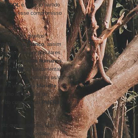
. O
PSOL
é, hoje, o partido
dos. Por esse compromisso
o contra os direitos
omo
Marielle Franco
, assim
imentos sociais populares.
usta dos
direitos humanos
.
eitos humanos fundamentais
lle
defendia todas/os as/os
ém. “A vereadora
Marielle
xílio às famílias de
ete do comando da
PMERJ
 diz que é violento. Mas
go, em uma sociedade