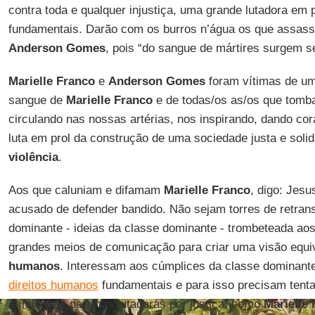
contra toda e qualquer injustiça, uma grande lutadora em 
fundamentais. Darão com os burros n’água os que assas
Anderson Gomes
, pois “do sangue de mártires surgem s
Marielle Franco
e
Anderson Gomes
foram vítimas de um
sangue de
Marielle Franco
e de todas/os as/os que tomba
circulando nas nossas artérias, nos inspirando, dando c
luta em prol da construção de uma sociedade justa e soli
violência
.
Aos que caluniam e difamam
Marielle Franco
, digo: Jes
acusado de defender bandido. Não sejam torres de retran
dominante - ideias da classe dominante - trombeteada aos
grandes meios de comunicação para criar uma visão equ
humanos
. Interessam aos cúmplices da classe dominante 
direitos humanos
fundamentais e para isso precisam tent
a índole de pessoas lutadoras por justiça, como
Marielle