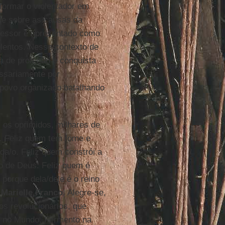
sformar o violentador em
de sobre as causas da
pressor é apresentado como
lentos. Nesse contexto de
a de proteção e conquista
ssariamente por
o povo organizado batalhando
os oprimidos, milhares de
s. Feliz quem tem fome e
da/o. Feliz quem constrói a
/o de Deus. Feliz quem é
, porque dela/dele é o reino
o
Marielle Franco
. Alegre-se,
os revolucionários, que
z no Mundo, Fermento na