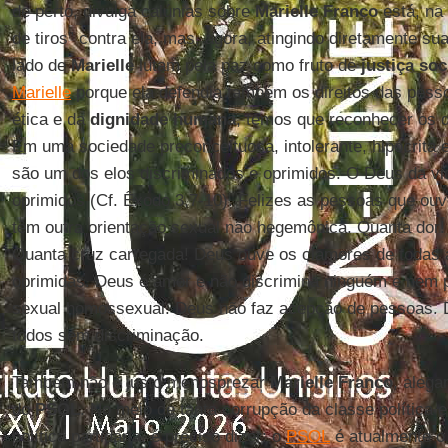
de perto, divulga calúnias sobre
Marielle Franco
está, na 
de tiros” contra ela, mas, agora, atingindo diretamente su
lado de
Marielle
lutam pela paz como fruto de
justiça soc
Marielle
porque ela defendia também os direitos das pes
ética e da
dignidade humana
, temos que reconhecer os 
Em uma sociedade preconceituosa, intolerante, hipócrita 
são um dos elos discriminados e oprimidos. O Deus da v
oprimidos (Cf. Êxodo 3,7-10). Felizes as pessoas que o
têm outra orientação sexual não hegemônica. Quanta dor!
Quanta cruz carregada! Deus ouve os clamores de todas
oprimidas. Deus é amor e não discrimina ninguém e nem 
sexual homossexual. Deus não faz acepção de pessoas. D
todos sem discriminação.
Também não é justo menosprezar
Marielle Franco
, alega
do
PSOL
. No meio de tanta corrupção da classe política
política partidária, é preciso dizer: o
PSOL
é atualmente o