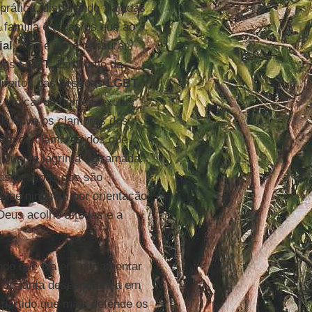
prática, disparando “rajadas
a família e todas/os que ao
ial
. Não é justo censurar
soas
LGBT
. Em nome da
direitos das pessoas
LGBT
.
e cínica, os homossexuais
ida ouve os clamores dos
uvem os clamores dos que
 Quanta lágrima derramada!
 as pessoas que são
pune ninguém por orientação
eus acolhe a todas e a
ndo que ela era parlamentar
 e de tanta desesperança em
 partido que mais defende os