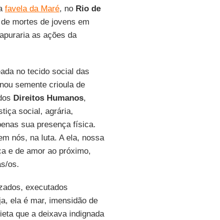
na
favela da Maré
, no
Rio de
de mortes de jovens em
 apuraria as ações da
ada no tecido social das
nou semente crioula de
 dos
Direitos Humanos
,
iça social, agrária,
penas sua presença física.
em nós, na luta. A ela, nossa
ça e de amor ao próximo,
as/os.
izados, executados
ja, ela é mar, imensidão de
uieta que a deixava indignada