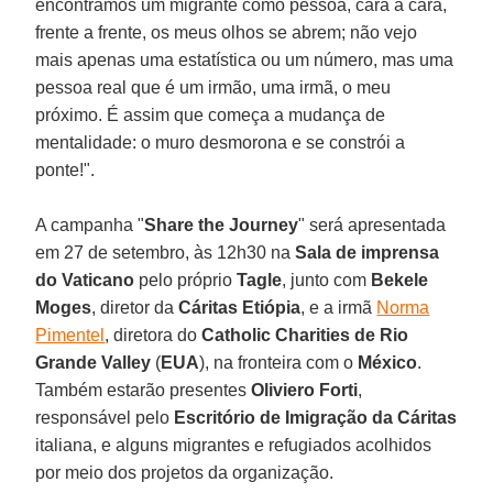
encontramos um migrante como pessoa, cara a cara,
frente a frente, os meus olhos se abrem; não vejo
mais apenas uma estatística ou um número, mas uma
pessoa real que é um irmão, uma irmã, o meu
próximo. É assim que começa a mudança de
mentalidade: o muro desmorona e se constrói a
ponte!".
A campanha "
Share the Journey
" será apresentada
em 27 de setembro, às 12h30 na
Sala de imprensa
do Vaticano
pelo próprio
Tagle
, junto com
Bekele
Moges
, diretor da
Cáritas Etiópia
, e a irmã
Norma
Pimentel
, diretora do
Catholic Charities de Rio
Grande Valley
(
EUA
), na fronteira com o
México
.
Também estarão presentes
Oliviero Forti
,
responsável pelo
Escritório de Imigração da Cáritas
italiana, e alguns migrantes e refugiados acolhidos
por meio dos projetos da organização.