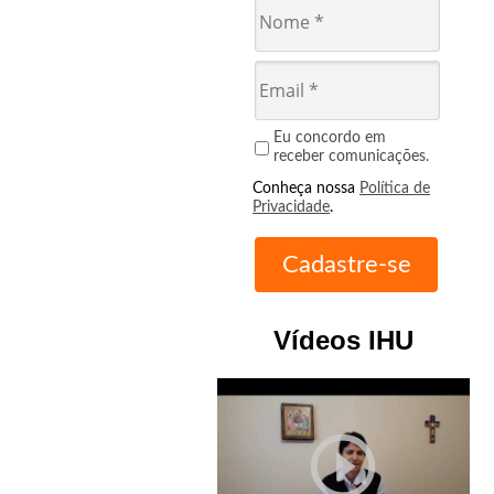
Eu concordo em
receber comunicações.
Conheça nossa
Política de
Privacidade
.
Vídeos IHU
play_circle_outline