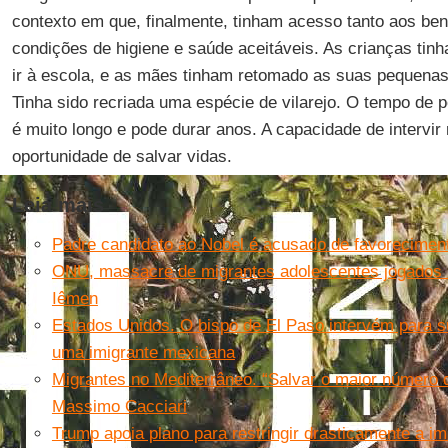
contexto em que, finalmente, tinham acesso tanto aos ben
condições de higiene e saúde aceitáveis. As crianças tin
ir à escola, e as mães tinham retomado as suas pequenas
Tinha sido recriada uma espécie de vilarejo. O tempo d
é muito longo e pode durar anos. A capacidade de intervir
oportunidade de salvar vidas.
Leia mais
Padre candidato ao Nobel é acusado de favorecimen
ONU, massacre de migrantes adolescentes jogados n
Iêmen
Estados Unidos. O bispo de El Paso intervém para 
uma imigrante mexicana
Migrantes no Mediterrâneo. “Salvar o maior número 
Massimo Cacciari
Trump apoia plano para restringir drasticamente a im