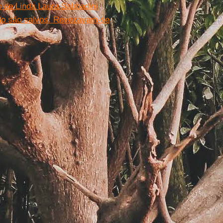
o de Linda Laura Sabbadini
ão são salvos. Revezavam-se