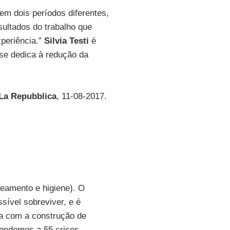
 em dois períodos diferentes,
sultados do trabalho que
xperiência.”
Silvia Testi
é
se dedica à redução da
La Repubblica
, 11-08-2017.
eamento e higiene). O
sível sobreviver, e é
la com a construção de
pondemos a 55 crises