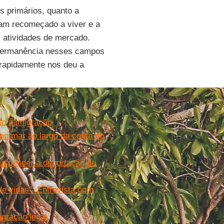
s primários, quanto a
ham recomeçado a viver e a
 atividades de mercado.
e permanência nesses campos
 rapidamente nos deu a
to à imigração
o mar ao largo da costa do
suspender a deportação de
de vidas”. Entrevista com
igração legal