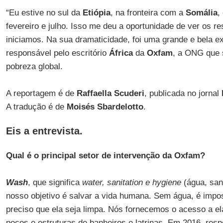
“Eu estive no sul da
Etiópia
, na fronteira com a
Somália
,
fevereiro e julho. Isso me deu a oportunidade de ver os re
iniciamos. Na sua dramaticidade, foi uma grande e bela e
responsável pelo escritório
África
da
Oxfam
, a ONG que 
pobreza global.
A reportagem é de
Raffaella Scuderi
, publicada no jornal
A tradução é de
Moisés Sbardelotto
.
Eis a entrevista.
Qual é o principal setor de intervenção da Oxfam?
Wash
, que significa
water, sanitation e hygiene
(água, san
nosso objetivo é salvar a vida humana. Sem água, é impos
preciso que ela seja limpa. Nós fornecemos o acesso a e
poços e estruturas de banheiros e latrinas. Em 2016, res