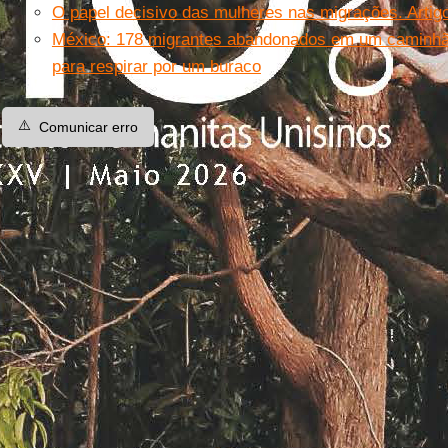
O papel decisivo das mulheres nas migrações. Artig
México: 178 migrantes abandonados em um caminh
para respirar por um buraco
⚠️
Comunicar erro