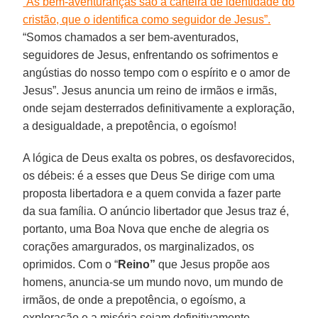
“As bem-aventuranças são a carteira de identidade do
cristão, que o identifica como seguidor de Jesus”.
“Somos chamados a ser bem-aventurados,
seguidores de Jesus, enfrentando os sofrimentos e
angústias do nosso tempo com o espírito e o amor de
Jesus”. Jesus anuncia um reino de irmãos e irmãs,
onde sejam desterrados definitivamente a exploração,
a desigualdade, a prepotência, o egoísmo!
A lógica de Deus exalta os pobres, os desfavorecidos,
os débeis: é a esses que Deus Se dirige com uma
proposta libertadora e a quem convida a fazer parte
da sua família. O anúncio libertador que Jesus traz é,
portanto, uma Boa Nova que enche de alegria os
corações amargurados, os marginalizados, os
oprimidos. Com o “
Reino”
que Jesus propõe aos
homens, anuncia-se um mundo novo, um mundo de
irmãos, de onde a prepotência, o egoísmo, a
exploração e a miséria sejam definitivamente