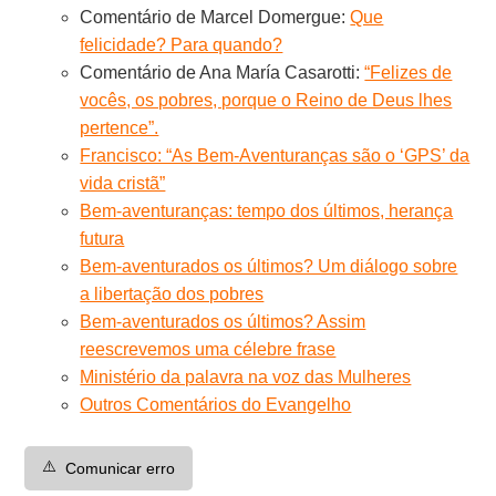
Comentário de Marcel Domergue:
Que
felicidade? Para quando?
Comentário de Ana María Casarotti:
“Felizes de
vocês, os pobres, porque o Reino de Deus lhes
pertence”.
Francisco: “As Bem-Aventuranças são o ‘GPS’ da
vida cristã”
Bem-aventuranças: tempo dos últimos, herança
futura
Bem-aventurados os últimos? Um diálogo sobre
a libertação dos pobres
Bem-aventurados os últimos? Assim
reescrevemos uma célebre frase
Ministério da palavra na voz das Mulheres
Outros Comentários do Evangelho
⚠️
Comunicar erro