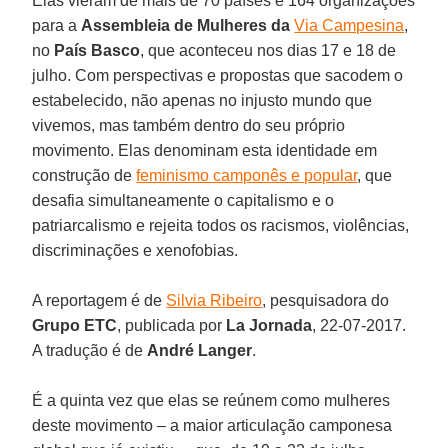
Elas vieram de mais de 70 países e 164 organizações
para a
Assembleia de Mulheres da
Via Campesina
,
no
País Basco
, que aconteceu nos dias 17 e 18 de
julho. Com perspectivas e propostas que sacodem o
estabelecido, não apenas no injusto mundo que
vivemos, mas também dentro do seu próprio
movimento. Elas denominam esta identidade em
construção de
feminismo camponês e popular
, que
desafia simultaneamente o capitalismo e o
patriarcalismo e rejeita todos os racismos, violências,
discriminações e xenofobias.
A reportagem é de
Silvia Ribeiro
, pesquisadora do
Grupo ETC
, publicada por
La Jornada
, 22-07-2017.
A tradução é de
André Langer
.
É a quinta vez que elas se reúnem como mulheres
deste movimento – a maior articulação camponesa