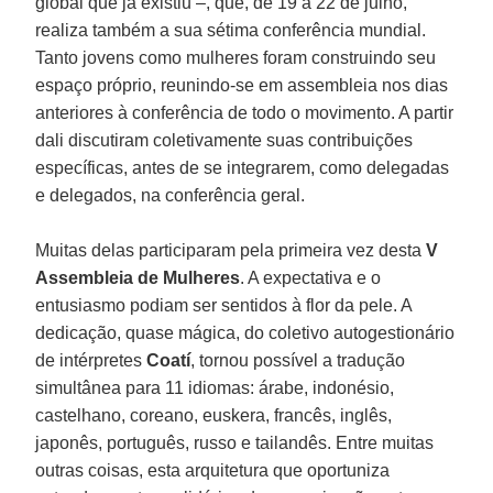
global que já existiu –, que, de 19 a 22 de julho,
realiza também a sua sétima conferência mundial.
Tanto jovens como mulheres foram construindo seu
espaço próprio, reunindo-se em assembleia nos dias
anteriores à conferência de todo o movimento. A partir
dali discutiram coletivamente suas contribuições
específicas, antes de se integrarem, como delegadas
e delegados, na conferência geral.
Muitas delas participaram pela primeira vez desta
V
Assembleia de Mulheres
. A expectativa e o
entusiasmo podiam ser sentidos à flor da pele. A
dedicação, quase mágica, do coletivo autogestionário
de intérpretes
Coatí
, tornou possível a tradução
simultânea para 11 idiomas: árabe, indonésio,
castelhano, coreano, euskera, francês, inglês,
japonês, português, russo e tailandês. Entre muitas
outras coisas, esta arquitetura que oportuniza