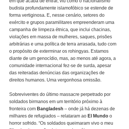
em que acaba de entrar, viu como o nacionalismo
budista profundamente islamofóbico se estende de
forma vertiginosa. E, nesse cenário, setores do
exército e grupos paramilitares empreenderam uma
campanha de limpeza étnica, que inclui chacinas,
violações em massa de mulheres, saques, prisões
arbitrárias e uma política de terra arrasada, tudo com
o propósito de exterminar os rohingyas. Estamos
diante de um genocídio, mas, ao menos até agora, a
comunidade internacional fez-se de surda, apesar
das reiteradas denúncias das organizações de
direitos humanos. Uma vergonhosa omissão.
Sobreviventes do último massacre perpetrado por
soldados birmanos em um território próximo à
fronteira com
Bangladesh
– onde já há dezenas de
milhares de refugiados – relataram ao
El Mundo
o
horror sofrido. “Os soldados queimaram vivo o meu