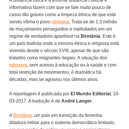
A distância física e a enorme distância cultural e
informativa fazem com que se fale muito pouco de
casos tão graves como a limpeza étnica de que está
sendo vítima o povo
rohingya
. Trata-se de 1,3 milhão
de muçulmanos perseguidos e maltratados em um
regime de verdadeiro
apartheid
na
Birmânia
. Este é
um país budista onde a minoria étnica e religiosa está
vivendo desde o século XVIII, apesar de que são
tratados como imigrantes ilegais. A situação dos
rohingya
, sem acesso à educação ou à saúde e com
total restrição de movimentos, é dramática há
décadas, mas se agravou nos últimos anos.
A reportagem é publicada por
El Mundo Editorial
, 10-
03-2017. A tradução é de
André Langer
.
A
Birmânia
, um país em transição da ferrenha
ditadura militar para o sistema democrático limitado,