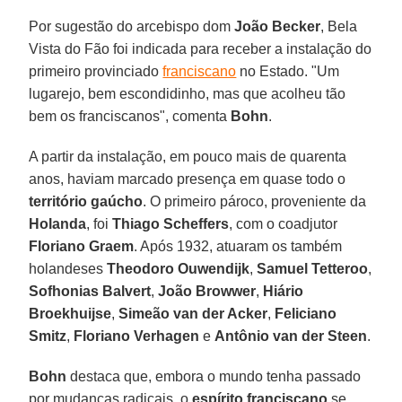
Por sugestão do arcebispo dom
João Becker
, Bela
Vista do Fão foi indicada para receber a instalação do
primeiro provinciado
franciscano
no Estado. "Um
lugarejo, bem escondidinho, mas que acolheu tão
bem os franciscanos", comenta
Bohn
.
A partir da instalação, em pouco mais de quarenta
anos, haviam marcado presença em quase todo o
território gaúcho
. O primeiro pároco, proveniente da
Holanda
, foi
Thiago Scheffers
, com o coadjutor
Floriano Graem
. Após 1932, atuaram os também
holandeses
Theodoro Ouwendijk
,
Samuel Tetteroo
,
Sofhonias Balvert
,
João Browwer
,
Hiário
Broekhuijse
,
Simeão van der Acker
,
Feliciano
Smitz
,
Floriano Verhagen
e
Antônio van der Steen
.
Bohn
destaca que, embora o mundo tenha passado
por mudanças radicais, o
espírito franciscano
se