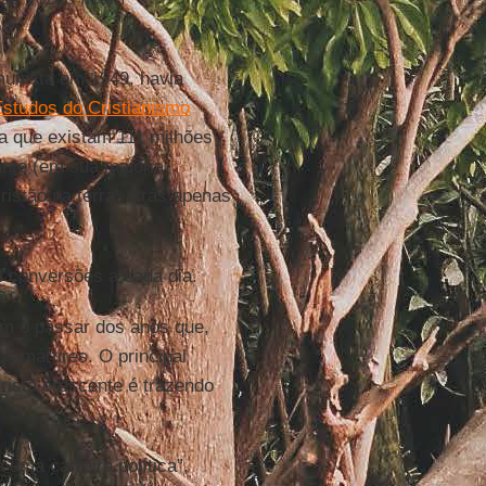
unista em 1949, havia
studos do Cristianismo
ma que existam 111 milhões
nte (em sua maioria
cristão na terra, atrás apenas
l conversões a cada dia.
om o passar dos anos que,
os mártires. O principal
ristã crescente é trazendo
uma carreira política”,