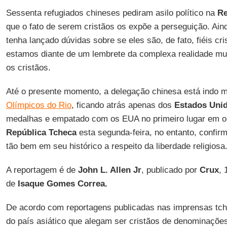
Sessenta refugiados chineses pediram asilo político na
Re
que o fato de serem cristãos os expõe a perseguição. Ai
tenha lançado dúvidas sobre se eles são, de fato, fiéis cr
estamos diante de um lembrete da complexa realidade mu
os cristãos.
Até o presente momento, a delegação chinesa está indo 
Olímpicos do Rio
, ficando atrás apenas dos
Estados Uni
medalhas e empatado com os EUA no primeiro lugar em ou
República Tcheca
esta segunda-feira, no entanto, confir
tão bem em seu histórico a respeito da liberdade religiosa
A reportagem é de
John L. Allen Jr
, publicado por
Crux
, 
de
Isaque Gomes Correa.
De acordo com reportagens publicadas nas imprensas tch
do país asiático que alegam ser cristãos de denominações