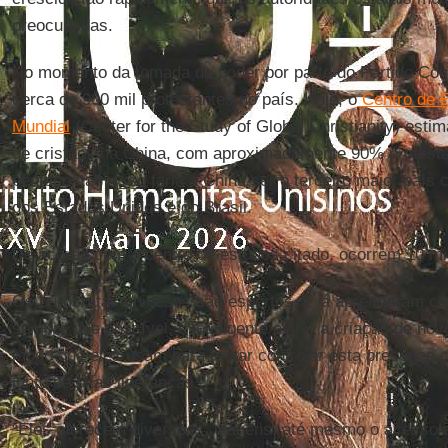
preocupadas.
No momento da tomada de poder por parte do Partido Com
cerca de 900 mil protestantes no país. Hoje, o
Centro de E
Mundial
(Center for the Study of Global Christianity) esti
de cristãos na China, com aproximadamente 90% protesta
pentecostal). Isso faria a China ser o terceiro maior país 
dos Estados Unidos e do Brasil.
De acordo com o centro de estudos citado, ocorrem 10 mi
Os burocratas chineses são espertos, e já aprenderam c
sempre que possível, é inteligente evitar a criação de nov
modo que eles usam para tentar controlar esta presença c
junto de si as lideranças.
“Eles oferecem diversões, viagens, até mesmo o acesso a 