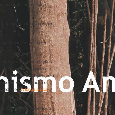
a de trabalho ao estilo
r perigoso para os cristãos,
a
.
 a de que é difícil fazer
nômica.
ado reencetar as relações
cas e mais nos negócios.
e o investimento chinês está
nde cervejaria tcheca e
 sendo dois
A longa e rica
ulado que vai ser difícil a