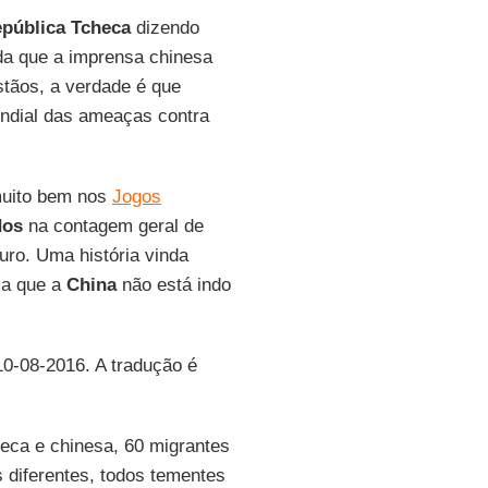
pública Tcheca
dizendo
nda que a imprensa chinesa
istãos, a verdade é que
ndial das ameaças contra
muito bem nos
Jogos
dos
na contagem geral de
ro. Uma história vinda
ma que a
China
não está indo
.
10-08-2016. A tradução é
eca e chinesa, 60 migrantes
 diferentes, todos tementes