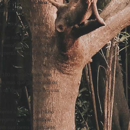
dor católico na
China
.
tas substanciais”.
-se disposto a punir.
, que não é cristão mas que
 demonstrado por muitos
umenta as lutas da Igreja
de 100 anos de idade que
do, mas que não recuou do
 da Igreja Católica em sua
ente a minoria cristã no
 regime que, na verdade,
 em sua forma protestante,