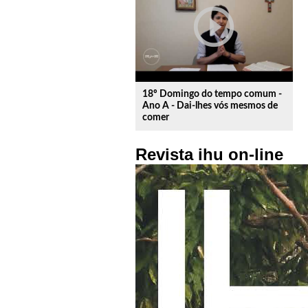
play_circle_outline
18º Domingo do tempo comum -
Ano A - Dai-lhes vós mesmos de
comer
Revista ihu on-line