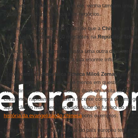
com base na ideia de que, com ele, venha também uma étic
ocidental – o que é bom para os negócios.
Mesmo assim, permanece o fato de que a
China
é um luga
como ilustram estes os 60 migrantes na
República Tchec
A reação tcheca igualmente ilustra uma outra dura verdade:
pressão contra a China dada a sua enorme influência eco
O presidente da
República Tcheca Miloš Zeman
tem busc
com
Pequim
, concentrando-se menos em questões políti
Nos últimos dois anos ele esteve duas em visita ao país, 
crescendo rapidamente, com a recente compra de uma gra
aquisição do mais bem-sucedido clube de futebol do país
história da evangelização chinesa
bons exemplos.
Nesse sentido, a imprensa local do país europeu tem espec