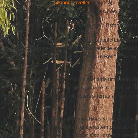
disse o padre italiano
Gianni Criveller
, destacado pesquisa
“Aqueles que entram no jogo são recompensados com ofer
Quando a oferta não funciona, no entanto, o Estado mostra
Em 2011, o jornalista chinês e poeta dissidente
Liao Yiwu
admira o comprometimento com a liberdade de expressão
cristãos chineses, publicou o livro
“God is Red”
, que doc
local.
Entre outras coisas, Yiwu conta a história de uma freira 
sofreu décadas de espancamentos, fome e trabalho força
pedido para que governo devolvesse as terras apreendidas
diocese.
Certamente, nem todos no governo chinês veem negativam
país. Alguns analistas acreditam que existem pessoas no
incentivam o crescimento do cristianismo, especialmente