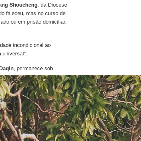
ang Shoucheng
, da Diocese
do faleceu, mas no curso de
ado ou em prisão domiciliar.
idade incondicional ao
universal”.
Daqin
, permanece sob
s serviços de segurança no
 dezenas de pastores
 estão ou presos ou que
u próprio sucesso. Eles têm
tas vezes ficam