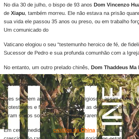
No dia 30 de julho, o bispo de 93 anos
Dom Vincenzo Hu
de
Xiapu
, também morreu. Ele não estava na prisão quan
sua vida ele passou 35 anos ou preso, ou em trabalho forç
Um comunicado do
Vaticano elogiou o seu “testemunho heroico de fé, de fidel
Sucessor de Pedro e sua profunda comunhão com a Igreja 
No entanto, um outro prelado chinês,
Dom Thaddeus Ma 
prisão domiciliar e está sujeito a um monitoramento pelo
desempenho de suas funções episcopais.
Eles se unem a vários padres e religiosos, assim como a
protestantes e fiéis leigos de todas as denominações que
foram soltos sob a condição cooperarem.
Em certa medida, os
cristãos na
China
são vítimas de se
crescido tão rapidamente que as autoridades estatais mui