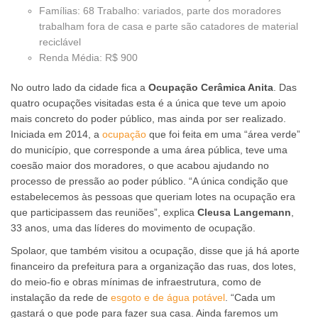
Famílias: 68 Trabalho: variados, parte dos moradores
trabalham fora de casa e parte são catadores de material
reciclável
Renda Média: R$ 900
No outro lado da cidade fica a
Ocupação Cerâmica Anita
. Das
quatro ocupações visitadas esta é a única que teve um apoio
mais concreto do poder público, mas ainda por ser realizado.
Iniciada em 2014, a
ocupação
que foi feita em uma “área verde”
do município, que corresponde a uma área pública, teve uma
coesão maior dos moradores, o que acabou ajudando no
processo de pressão ao poder público. “A única condição que
estabelecemos às pessoas que queriam lotes na ocupação era
que participassem das reuniões”, explica
Cleusa Langemann
,
33 anos, uma das líderes do movimento de ocupação.
Spolaor, que também visitou a ocupação, disse que já há aporte
financeiro da prefeitura para a organização das ruas, dos lotes,
do meio-fio e obras mínimas de infraestrutura, como de
instalação da rede de
esgoto e de água potável
. “Cada um
gastará o que pode para fazer sua casa. Ainda faremos um