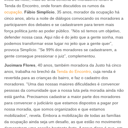
Tenda do Encontro, onde foram discutidos os rumos da
ocupação
.
Fábio Simplício
, 35 anos, morador da ocupação há
cinco anos, abriu a noite de diálogos convocando os moradores a
participarem dos debates e se cadastrarem para terem mais
força política junto ao poder público. “Nós só temos um objetivo,
defender nossa casa. Aqui não é do jeito que a gente sonha, mas
podemos transformar esse lugar no jeito que a gente quer”,
provoca Simplício. “Se 99% dos moradores se cadastrarem, a
gente consegue pressionar o juiz”, complementou.
Jucimara Flores
, 40 anos, também moradora da Justo há cinco
anos, trabalha no brechó da
Tenda do Encontro
, cuja renda é
revertida para as crianças do bairro, e faz o cadastro dos
moradores. “Uma das nossas maiores dificuldades é convencer
pessoas da comunidade que a nossa luta pela moradia ainda não
está ganha. Precisamos cadastrar a maior parte dos moradores
para convencer o judiciário que estamos dispostos a pagar por
nossa moradia, que somos organizados e que estamos
mobilizados”, revela. Embora a mobilização de todas as famílias
da ocupação ainda seja um desafio, as que estão no movimento
demonstram uma coesão bastante forte. A prova disso é que, em