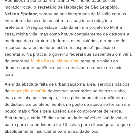
Reunidos na ponta da rua “Santa Fé”, nome dado por um
morador local, o secretário de Habitação de São Leopoldo,
Nelson Spolaor
, somou-se aos integrantes da Missão com os
moradores locais e falou sobre a situação em relação à
prefeitura. “A região estava incluída em um projeto do Minha
casa, minha vida, mas como houve congelamento de gastos e a
mudança das estruturas federais, os ministérios, o repasse de
recursos para estas obras está em suspenso”, justificou o
secretário. Na prática, o governo federal que suspendeu o nível 1
do programa
Minha Casa, Minha Vida
, tema que voltou ao
debate durante audiência pública realizada na noite de sexta-
feira.
Além da absoluta falta de urbanização na área, serviços básicos
de
educação e saúde
devem ser procurados no bairro vizinho,
mas a escola, por exemplo, fica a pelo menos dois quilômetros
de distância e os atendimentos no posto de saúde se tornam um
pouco mais difíceis pela ausência de comprovante de renda.
Entretanto, a cada 15 dias uma unidade móvel de saúde vai ao
bairro para o atendimento de 13 fichas para clínico geral, o que é
absolutamente insuficiente para a realidade local.