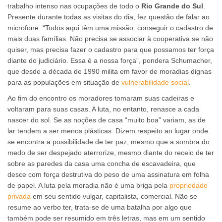
trabalho intenso nas ocupações de todo o
Rio Grande do Sul
.
Presente durante todas as visitas do dia, fez questão de falar ao
microfone. “Todos aqui têm uma missão: conseguir o cadastro de
mais duas famílias. Não precisa se associar à cooperativa se não
quiser, mas precisa fazer o cadastro para que possamos ter força
diante do judiciário. Essa é a nossa força”, pondera Schumacher,
que desde a década de 1990 milita em favor de moradias dignas
para as populações em situação de
vulnerabilidade social
.
Ao fim do encontro os moradores tomaram suas cadeiras e
voltaram para suas casas. A luta, no entanto, renasce a cada
nascer do sol. Se as noções de casa “muito boa” variam, as de
lar tendem a ser menos plásticas. Dizem respeito ao lugar onde
se encontra a possibilidade de ter paz, mesmo que a sombra do
medo de ser despejado aterrorize, mesmo diante do receio de ter
sobre as paredes da casa uma concha de escavadeira, que
desce com força destrutiva do peso de uma assinatura em folha
de papel. A luta pela moradia não é uma briga pela
propriedade
privada
em seu sentido vulgar, capitalista, comercial. Não se
resume ao verbo ter, trata-se de uma batalha por algo que
também pode ser resumido em três letras, mas em um sentido