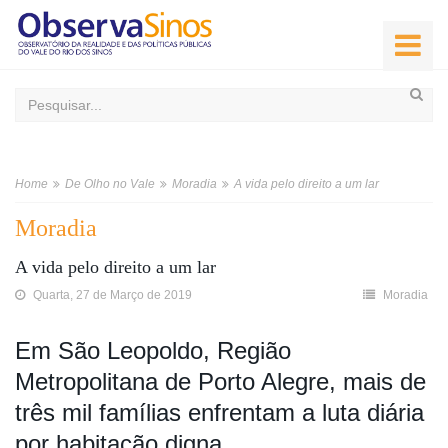
Home
De Olho no Vale
Moradia
A vida pelo direito a um lar
Moradia
A vida pelo direito a um lar
Quarta, 27 de Março de 2019
Moradia
Em São Leopoldo, Região
Metropolitana de Porto Alegre, mais de
três mil famílias enfrentam a luta diária
por habitação digna