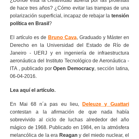
¿Dónde está la creatividad abierta por las protestas
de hace tres años? ¿Cómo evitar las trampas de una
polarización superficial, incapaz de rebajar la
tensión
política en Brasil
?
El artículo es de
Bruno Cava
, Graduado y Máster en
Derecho en la Universidad del Estado de Río de
Janeiro - UERJ y en ingeniería de infraestructura
aeronáutica del Instituto Tecnológico de Aeronáutica -
ITA , publicado por
Open Democracy
, sección latina,
06-04-2016.
Lea aquí el artículo.
En Mai 68 n´a pas eu lieu,
Deleuze y Guattari
contestan a la afirmación de que nada había
sobrevivido al ciclo de luchas alrededor del año
mágico de 1968. Publicado en 1984, en la atmósfera
melancólica de la era
Reagan
y del miedo nuclear, el