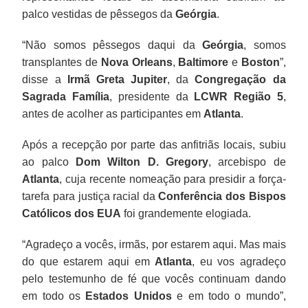
palco vestidas de pêssegos da
Geórgia
.
“Não somos pêssegos daqui da
Geórgia
, somos
transplantes de
Nova Orleans
,
Baltimore
e
Boston
”,
disse a
Irmã Greta Jupiter
, da
Congregação da
Sagrada Família
, presidente da
LCWR Região 5
,
antes de acolher as participantes em
Atlanta
.
Após a recepção por parte das anfitriãs locais, subiu
ao palco
Dom Wilton D. Gregory
, arcebispo de
Atlanta
, cuja recente nomeação para presidir a força-
tarefa para justiça racial da
Conferência dos Bispos
Católicos dos EUA
foi grandemente elogiada.
“Agradeço a vocês, irmãs, por estarem aqui. Mas mais
do que estarem aqui em
Atlanta
, eu vos agradeço
pelo testemunho de fé que vocês continuam dando
em todo os
Estados Unidos
e em todo o mundo”,