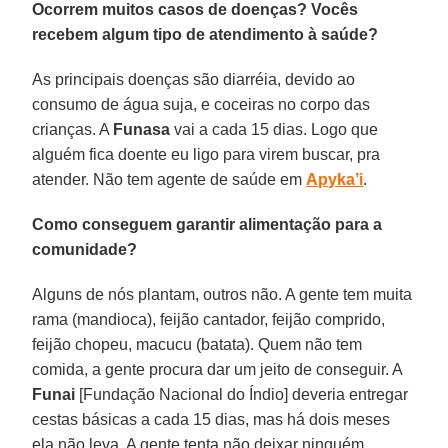
Ocorrem muitos casos de doenças? Vocês
recebem algum tipo de atendimento à saúde?
As principais doenças são diarréia, devido ao
consumo de água suja, e coceiras no corpo das
crianças. A
Funasa
vai a cada 15 dias. Logo que
alguém fica doente eu ligo para virem buscar, pra
atender. Não tem agente de saúde em
Apyka’i
.
Como conseguem garantir alimentação para a
comunidade?
Alguns de nós plantam, outros não. A gente tem muita
rama (mandioca), feijão cantador, feijão comprido,
feijão chopeu, macucu (batata). Quem não tem
comida, a gente procura dar um jeito de conseguir. A
Funai
[Fundação Nacional do Índio] deveria entregar
cestas básicas a cada 15 dias, mas há dois meses
ela não leva. A gente tenta não deixar ninguém