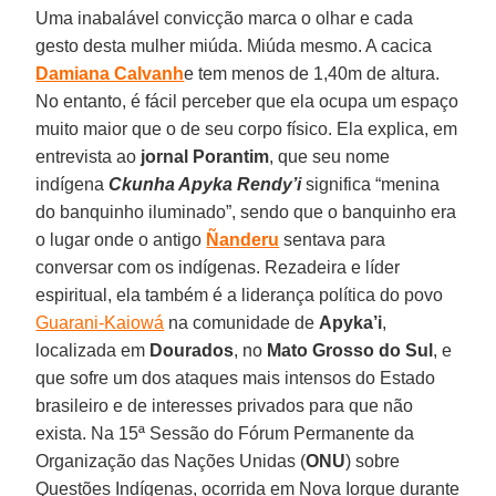
Uma inabalável convicção marca o olhar e cada
gesto desta mulher miúda. Miúda mesmo. A cacica
Damiana Calvanh
e tem menos de 1,40m de altura.
No entanto, é fácil perceber que ela ocupa um espaço
muito maior que o de seu corpo físico. Ela explica, em
entrevista ao
jornal Porantim
, que seu nome
indígena
Ckunha Apyka Rendy’i
significa “menina
do banquinho iluminado”, sendo que o banquinho era
o lugar onde o antigo
Ñanderu
sentava para
conversar com os indígenas. Rezadeira e líder
espiritual, ela também é a liderança política do povo
Guarani-Kaiowá
na comunidade de
Apyka’i
,
localizada em
Dourados
, no
Mato Grosso do Sul
, e
que sofre um dos ataques mais intensos do Estado
brasileiro e de interesses privados para que não
exista. Na 15ª Sessão do Fórum Permanente da
Organização das Nações Unidas (
ONU
) sobre
Questões Indígenas, ocorrida em Nova Iorque durante