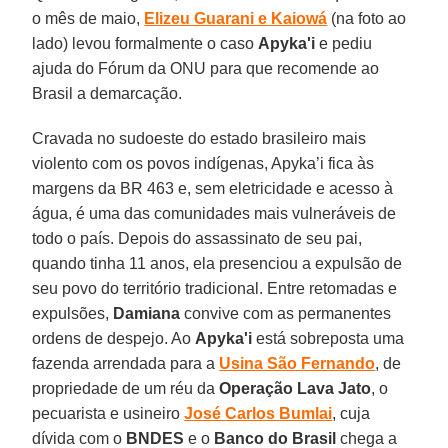
o mês de maio,
Elizeu Guarani e Kaiowá
(na foto ao
lado) levou formalmente o caso
Apyka'i
e pediu
ajuda do Fórum da ONU para que recomende ao
Brasil a demarcação.
Cravada no sudoeste do estado brasileiro mais
violento com os povos indígenas, Apyka’i fica às
margens da BR 463 e, sem eletricidade e acesso à
água, é uma das comunidades mais vulneráveis de
todo o país. Depois do assassinato de seu pai,
quando tinha 11 anos, ela presenciou a expulsão de
seu povo do território tradicional. Entre retomadas e
expulsões,
Damiana
convive com as permanentes
ordens de despejo. Ao
Apyka'i
está sobreposta uma
fazenda arrendada para a
Usina São Fernando
, de
propriedade de um réu da
Operação Lava Jato
, o
pecuarista e usineiro
José Carlos Bumlai
, cuja
dívida com o
BNDES
e o
Banco do Brasil
chega a