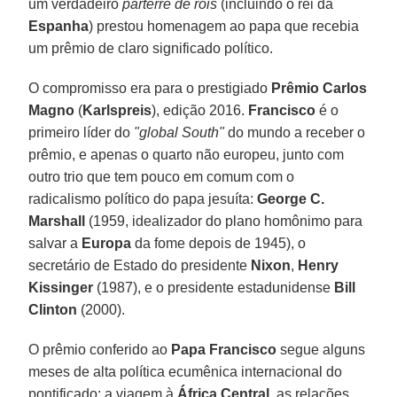
um verdadeiro
parterre de rois
(incluindo o rei da
Espanha
) prestou homenagem ao papa que recebia
um prêmio de claro significado político.
O compromisso era para o prestigiado
Prêmio Carlos
Magno
(
Karlspreis
), edição 2016.
Francisco
é o
primeiro líder do
"global South"
do mundo a receber o
prêmio, e apenas o quarto não europeu, junto com
outro trio que tem pouco em comum com o
radicalismo político do papa jesuíta:
George C.
Marshall
(1959, idealizador do plano homônimo para
salvar a
Europa
da fome depois de 1945), o
secretário de Estado do presidente
Nixon
,
Henry
Kissinger
(1987), e o presidente estadunidense
Bill
Clinton
(2000).
O prêmio conferido ao
Papa Francisco
segue alguns
meses de alta política ecumênica internacional do
pontificado: a viagem à
África Central
, as relações