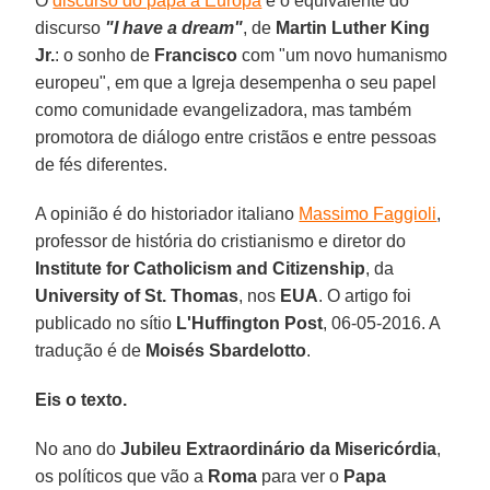
O
discurso do papa à Europa
é o equivalente do
discurso
"I have a dream"
, de
Martin Luther King
Jr.
: o sonho de
Francisco
com "um novo humanismo
europeu", em que a Igreja desempenha o seu papel
como comunidade evangelizadora, mas também
promotora de diálogo entre cristãos e entre pessoas
de fés diferentes.
A opinião é do historiador italiano
Massimo Faggioli
,
professor de história do cristianismo e diretor do
Institute for Catholicism and Citizenship
, da
University of St. Thomas
, nos
EUA
. O artigo foi
publicado no sítio
L'Huffington Post
, 06-05-2016. A
tradução é de
Moisés Sbardelotto
.
Eis o texto.
No ano do
Jubileu Extraordinário da Misericórdia
,
os políticos que vão a
Roma
para ver o
Papa