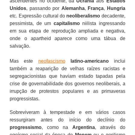
ascendentes no ocidente, da
Ucrânia
aos
Estados
Unidos
, passando por
Alemanha
,
França
,
Hungria
etc. Expressão cultural do
neoliberalismo
decadente,
pessimista, de um
capitalismo
niilista ingressando
em sua etapa de reprodução ampliada e negativa,
onde o apartheid aparece como uma tábua de
salvação.
Mas este
neofascismo
latino-americano
inclui
também a reaparição de velhas raízes racistas e
segregacionistas que haviam estado tapadas pela
crise de governabilidade dos governos neoliberais, a
irrupção de protestos populares e as primaveras
progressistas.
Sobreviveram à tempestade e em vários casos
ressurgiram antes do início do declínio do
progressismo
, como na
Argentina
, através do
egoísmo social da época de
Menem
ou o gorilismo