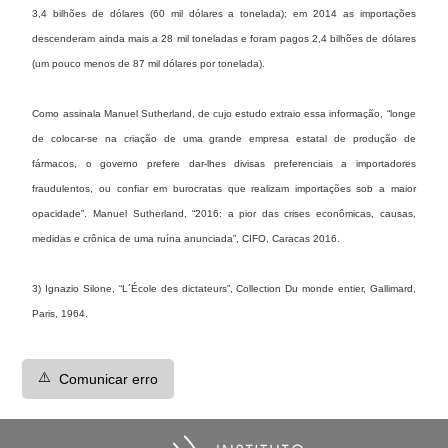
3,4 bilhões de dólares (60 mil dólares a tonelada); em 2014 as importações
descenderam ainda mais a 28 mil toneladas e foram pagos 2,4 bilhões de dólares
(um pouco menos de 87 mil dólares por tonelada).
Como assinala Manuel Sutherland, de cujo estudo extraio essa informação, “longe
de colocar-se na criação de uma grande empresa estatal de produção de
fármacos, o governo prefere dar-lhes divisas preferenciais a importadores
fraudulentos, ou confiar em burocratas que realizam importações sob a maior
opacidade”. Manuel Sutherland, “2016: a pior das crises econômicas, causas,
medidas e crônica de uma ruína anunciada”, CIFO, Caracas 2016.
3) Ignazio Silone, “L´École des dictateurs”, Collection Du monde entier, Gallimard,
Paris, 1964.
⚠️
Comunicar erro