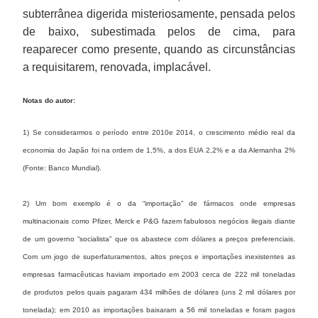
subterrânea digerida misteriosamente, pensada pelos
de baixo, subestimada pelos de cima, para
reaparecer como presente, quando as circunstâncias
a requisitarem, renovada, implacável.
Notas do autor:
1) Se considerarmos o período entre 2010e 2014, o crescimento médio real da
economia do Japão foi na ordem de 1,5%, a dos EUA 2,2% e a da Alemanha 2%
(Fonte: Banco Mundial).
2) Um bom exemplo é o da “importação” de fármacos onde empresas
multinacionais como Pfizer, Merck e P&G fazem fabulosos negócios ilegais diante
de um governo “socialista” que os abastece com dólares a preços preferenciais.
Com um jogo de superfaturamentos, altos preços e importações inexistentes as
empresas farmacêuticas haviam importado em 2003 cerca de 222 mil toneladas
de produtos pelos quais pagaram 434 milhões de dólares (uns 2 mil dólares por
tonelada); em 2010 as importações baixaram a 56 mil toneladas e foram pagos