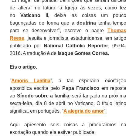
"Em lugar de pontuar definições que seriam difíceis
de alterar no futuro, a Igreja às vezes, como fez
no
Vaticano II
, deixa as coisas um pouco
bagunçadas de forma que a
doutrina
tenha tempo
para se desenvolver", escreve o padre
Thomas
Reese
, jesuíta e jornalista estadunidense, em artigo
publicado por
National Catholic Reporter
, 05-04-
2016. A tradução é de
Isaque Gomes Correa.
Eis o artigo.
“
Amoris Laetitia
”, a tão esperada exortação
apostólica escrita pelo
Papa Francisco
em reposta
ao
Sínodo sobre a família
, será lançada na próxima
sexta-feira, dia 8 de abril no Vaticano. O título latino
significa, em português, “
A alegria do amor
”.
Aqui apresento seis coisas a procurarmos na
exortação quando ela estiver publicada.