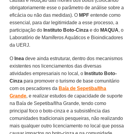
causas e redução das mortes dos botos (colocando
obrigatoriamente esse o parâmetro de análise sobre a
eficácia ou não das medidas). O
MPF
entende como
essencial, para dar legitimidade a esse processo, a
participação do
Instituto Boto-Cinza
e do
MAQUA
, o
Laboratório de Mamíferos Aquáticos e Bioindicadores
da UERJ.
O
Inea
deve ainda estruturar, dentro dos mecanismos
existentes nos licenciamentos das diversas
atividades empresariais no local, o
Instituto Boto-
Cinza
para promover o turismo de base comunitário
com os pescadores da
Baía de Sepetiba/Ilha
Grande
, e realizar estudos de capacidade de suporte
na Baía de Sepetiba/Ilha Grande, tendo como
principal foco o boto-cinza e a subsistência das
comunidades tradicionais pesqueiras, não realizando
mais qualquer outro licenciamento no local que possa
causar impactos no boto-cinza e na comunidade