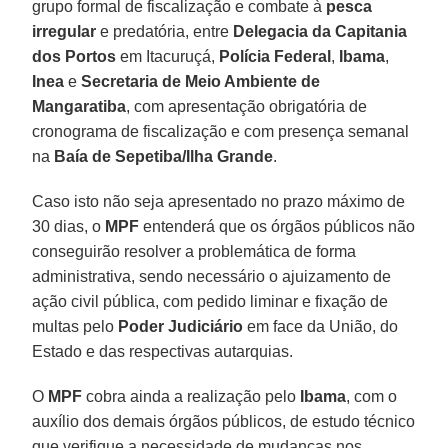
grupo formal de fiscalização e combate à
pesca
irregular
e predatória, entre
Delegacia da Capitania
dos Portos
em Itacuruçá,
Polícia Federal
,
Ibama
,
Inea
e
Secretaria de Meio Ambiente de
Mangaratiba
, com apresentação obrigatória de
cronograma de fiscalização e com presença semanal
na
Baía de Sepetiba/Ilha Grande
.
Caso isto não seja apresentado no prazo máximo de
30 dias, o
MPF
entenderá que os órgãos públicos não
conseguirão resolver a problemática de forma
administrativa, sendo necessário o ajuizamento de
ação civil pública, com pedido liminar e fixação de
multas pelo
Poder Judiciário
em face da União, do
Estado e das respectivas autarquias.
O
MPF
cobra ainda a realização pelo
Ibama
, com o
auxílio dos demais órgãos públicos, de estudo técnico
que verifique a necessidade de mudanças nos