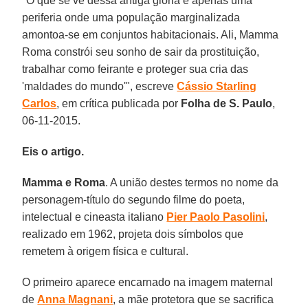
"O que se vê dessa antiga glória é apenas uma
periferia onde uma população marginalizada
amontoa-se em conjuntos habitacionais. Ali, Mamma
Roma constrói seu sonho de sair da prostituição,
trabalhar como feirante e proteger sua cria das
'maldades do mundo'", escreve
Cássio Starling
Carlos
, em crítica publicada por
Folha de S. Paulo
,
06-11-2015.
Eis o artigo.
Mamma e Roma
. A união destes termos no nome da
personagem-título do segundo filme do poeta,
intelectual e cineasta italiano
Pier Paolo Pasolini
,
realizado em 1962, projeta dois símbolos que
remetem à origem física e cultural.
O primeiro aparece encarnado na imagem maternal
de
Anna Magnani
, a mãe protetora que se sacrifica