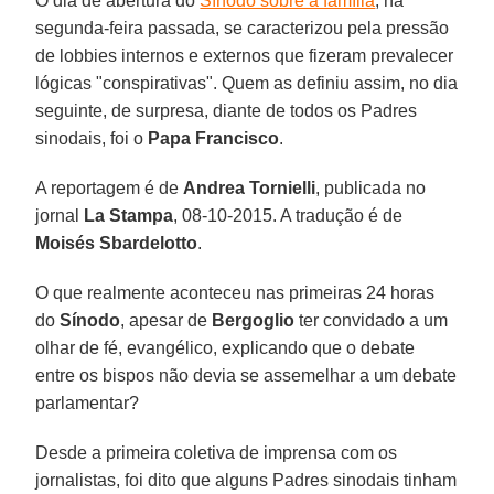
O dia de abertura do
Sínodo sobre a família
, na
segunda-feira passada, se caracterizou pela pressão
de lobbies internos e externos que fizeram prevalecer
lógicas "conspirativas". Quem as definiu assim, no dia
seguinte, de surpresa, diante de todos os Padres
sinodais, foi o
Papa Francisco
.
A reportagem é de
Andrea Tornielli
, publicada no
jornal
La
Stampa
, 08-10-2015. A tradução é de
Moisés Sbardelotto
.
O que realmente aconteceu nas primeiras 24 horas
do
Sínodo
, apesar de
Bergoglio
ter convidado a um
olhar de fé, evangélico, explicando que o debate
entre os bispos não devia se assemelhar a um debate
parlamentar?
Desde a primeira coletiva de imprensa com os
jornalistas, foi dito que alguns Padres sinodais tinham