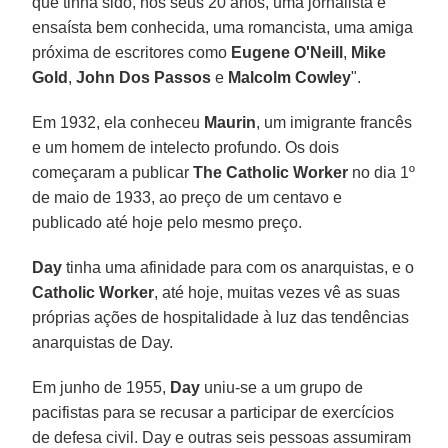
que tinha sido, nos seus 20 anos, uma jornalista e
ensaísta bem conhecida, uma romancista, uma amiga
próxima de escritores como
Eugene O'Neill
,
Mike
Gold
,
John Dos Passos
e
Malcolm Cowley
".
Em 1932, ela conheceu
Maurin
, um imigrante francês
e um homem de intelecto profundo. Os dois
começaram a publicar
The Catholic Worker
no dia 1º
de maio de 1933, ao preço de um centavo e
publicado até hoje pelo mesmo preço.
Day
tinha uma afinidade para com os anarquistas, e o
Catholic Worker
, até hoje, muitas vezes vê as suas
próprias ações de hospitalidade à luz das tendências
anarquistas de Day.
Em junho de 1955,
Day
uniu-se a um grupo de
pacifistas para se recusar a participar de exercícios
de defesa civil. Day e outras seis pessoas assumiram